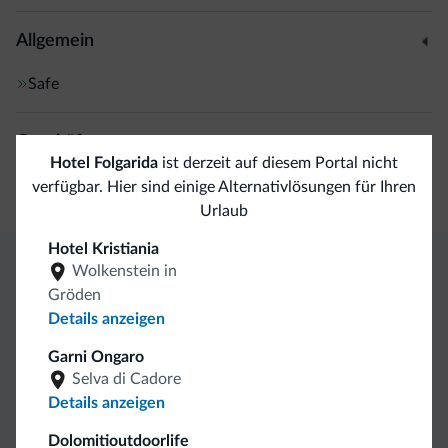
Allgemein
Safe
Geschäfte
Hotel Folgarida
ist derzeit auf diesem Portal nicht
Boutiquen/Geschäfte
verfügbar. Hier sind einige Alternativlösungen für Ihren
Urlaub
Hotel Kristiania
Wolkenstein in
Exklusive Vorteile von Dolomiti.it
Gröden
Details anzeigen
Direkter
Vorteilhafte
Garni Ongaro
Kontakt
Preise
Unverbindliche
Selva di Cadore
Anfragen
Details anzeigen
Dolomitioutdoorlife