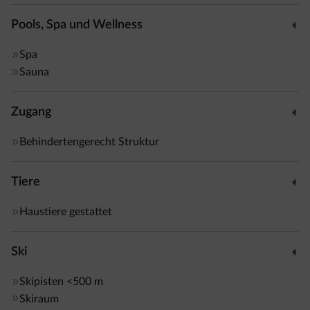
außerdem typische regionale und mediterrane Spezialitäten
serviert.
Pools, Spa und Wellness
Spa
Von den Folgarida-Skipisten trennen Sie 200 m. Den Kurort
Sauna
Comano Terme erreichen Sie wiederum nach einer 1-
stündigen Fahrt.
Zugang
Behindertengerecht Struktur
Tiere
Haustiere gestattet
Ski
Skipisten
<500 m
Skiraum