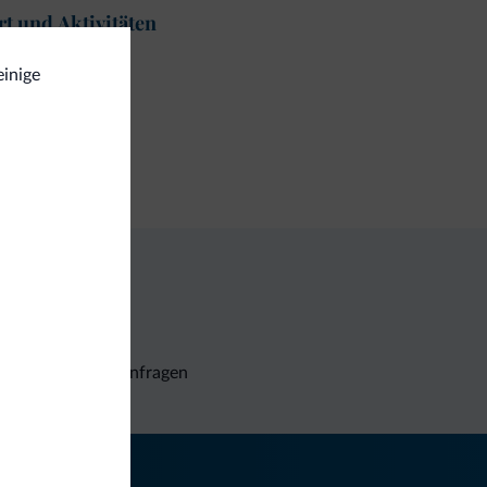
t und Aktivitäten
ekkingwege
einige
iness
ngresshalle
Unverbindliche Anfragen