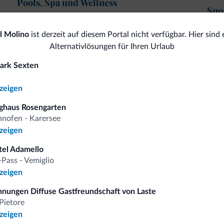
Pools, Spa und Wellness
Spor
Hallenbad
Schwimmbad
Tr
l Molino
ist derzeit auf diesem Portal nicht verfügbar. Hier sind 
Spa
Alternativlösungen für Ihren Urlaub
Sauna
Bus
Solarium
ark Sexten
Ko
Ski
nzeigen
ghaus Rosengarten
nofen - Karersee
nzeigen
omiti.it
tel Adamello
-Pass - Vemiglio
Vorteilhafte Preise
nzeigen
nungen Diffuse Gastfreundschaft von Laste
Pietore
nzeigen