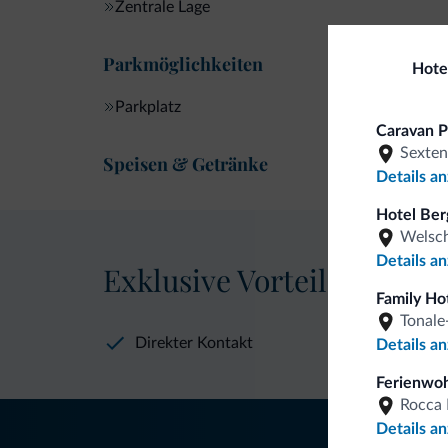
Zentrale Lage
Parkmöglichkeiten
Hote
Parkplatz
Caravan P
Sexten
Speisen & Getränke
Details a
Hotel Ber
Welsch
Details a
Exklusive Vorteile von Dol
Family Ho
Tonale
Direkter Kontakt
Details a
Ferienwoh
Rocca 
Details a