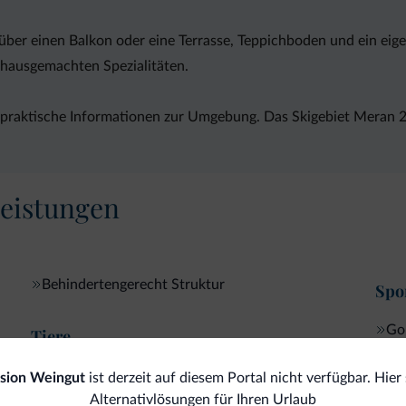
über einen Balkon oder eine Terrasse, Teppichboden und ein e
 hausgemachten Spezialitäten.
praktische Informationen zur Umgebung. Das Skigebiet Meran 20
eistungen
Behindertengerecht Struktur
Spor
Gol
Tiere
Ma
Tr
Haustiere gestattet
sion Weingut
ist derzeit auf diesem Portal nicht verfügbar. Hier 
Alternativlösungen für Ihren Urlaub