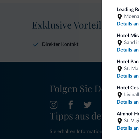
Leading R
Moen
Exklusive Vorteile von Dol
Details a
Hotel Mir
Sand i
Direkter Kontakt
Details a
Hotel Pan
St. Ma
Details a
Folgen Sie Dolomiti.it
Hotel Ces
Livinal
Details a
Tipps aus den Dolom
Almhof Ho
St. Vigi
Details a
Sie erhalten Informationen, exklusive An