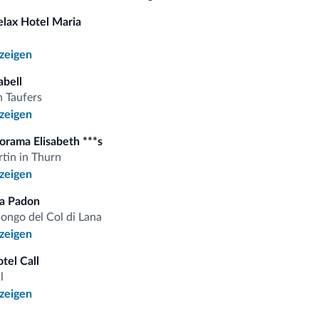
elax Hotel Maria
a
omiti.it
nzeigen
abell
n Taufers
Vorteilhafte Preise
nzeigen
orama Elisabeth ***s
rtin in Thurn
nzeigen
 auf
a Padon
longo del Col di Lana
nzeigen
iten
tel Call
l
nzeigen
gebote und Neuigkeiten für Ihren Urlaub in den Dolomiten.