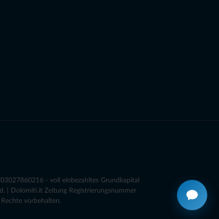
03027860216 - voll einbezahltes Grundkapital
. | Dolomiti.it Zeitung Registrierungsnummer
 Rechte vorbehalten.