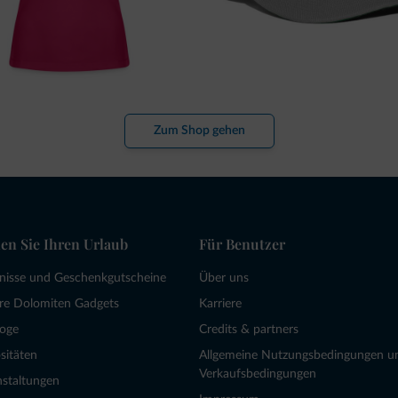
Zum Shop gehen
en Sie Ihren Urlaub
Für Benutzer
bnisse und Geschenkgutscheine
Über uns
re Dolomiten Gadgets
Karriere
loge
Credits & partners
sitäten
Allgemeine Nutzungsbedingungen u
Verkaufsbedingungen
nstaltungen