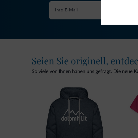
Seien Sie originell, entde
So viele von Ihnen haben uns gefragt. Die neue Kol