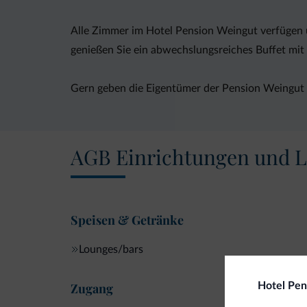
Alle Zimmer im Hotel Pension Weingut verfügen 
genießen Sie ein abwechslungsreiches Buffet mit
Gern geben die Eigentümer der Pension Weingut 
AGB Einrichtungen und L
Speisen & Getränke
Lounges/bars
Zugang
Hotel Pen