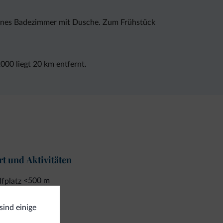
igenes Badezimmer mit Dusche. Zum Frühstück
00 liegt 20 km entfernt.
t und Aktivitäten
<500 m
fplatz
nege/ Reiten
ekkingwege
sind einige