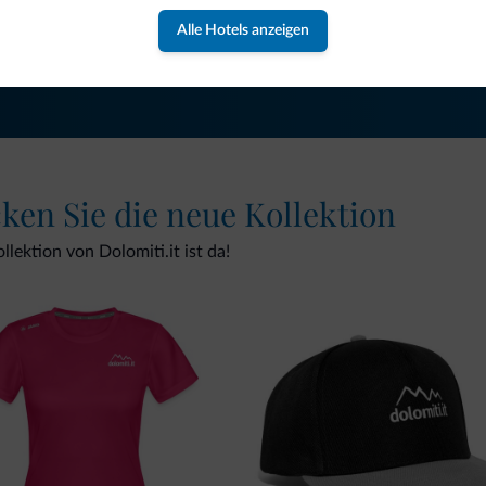
Alle Hotels anzeigen
NEWSLETTER ABONNIEREN
cken Sie die neue Kollektion
lektion von Dolomiti.it ist da!