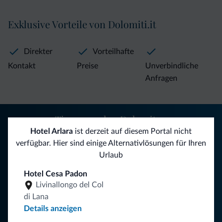
Exklusive Vorteile von Dolomiti.it
Direkter
Vorteilhafte
Kontakt
Preise
Unverbindliche
Anfragen
Tipps aus den Dolomiten
Hotel Arlara
ist derzeit auf diesem Portal nicht
Sie erhalten Informationen, exklusive Angebote und
verfügbar. Hier sind einige Alternativlösungen für Ihren
Neuigkeiten für Ihren Urlaub in den Dolomiten.
Urlaub
Hotel Cesa Padon
Livinallongo del Col
NEWSLETTER ABONNIEREN
di Lana
Details anzeigen