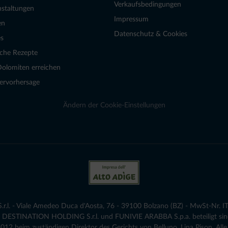
Verkaufsbedingungen
nstaltungen
Impressum
en
Datenschutz & Cookies
s
sche Rezepte
Dolomiten erreichen
ervorhersage
Ändern der Cookie-Einstellungen
.l. - Viale Amedeo Duca d'Aosta, 76 - 39100 Bolzano (BZ) - MwSt-Nr. IT
die DESTINATION HOLDING S.r.l. und FUNIVIE ARABBA S.p.a. beteiligt sind
12 beim zuständigen Direktor des Gerichts von Belluno, Lina Pison. Alle