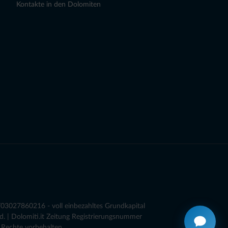
Kontakte in den Dolomiten
03027860216 - voll einbezahltes Grundkapital
. | Dolomiti.it Zeitung Registrierungsnummer
 Rechte vorbehalten.