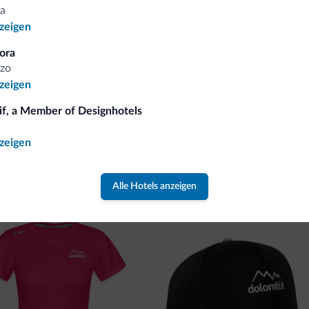
gebote und Neuigkeiten für Ihren Urlaub in den Dolomiten.
a
nzeigen
NEWSLETTER ABONNIEREN
ora
zo
nzeigen
if, a Member of Designhotels
nzeigen
cken Sie die neue Kollektion
lektion von Dolomiti.it ist da!
Alle Hotels anzeigen