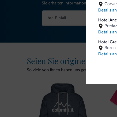
Sie erhalten Informationen, exklusive An
Corvar
Details a
Hotel Anc
Predaz
Details a
Hotel Gre
Bozen
Details a
Seien Sie originell, entde
So viele von Ihnen haben uns gefragt. Die neue Kol