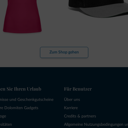
Zum Shop gehen
en Sie Ihren Urlaub
Für Benutzer
bnisse und Geschenkgutscheine
Über uns
re Dolomiten Gadgets
Karriere
loge
Credits & partners
sitäten
Allgemeine Nutzungsbedingungen u