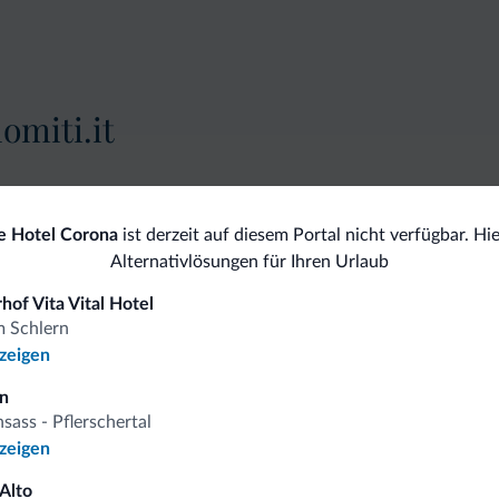
omiti.it
Vorteilhafte Preise
 Hotel Corona
ist derzeit auf diesem Portal nicht verfügbar. Hie
Alternativlösungen für Ihren Urlaub
hof Vita Vital Hotel
m Schlern
 auf
nzeigen
in
sass - Pflerschertal
iten
nzeigen
 Alto