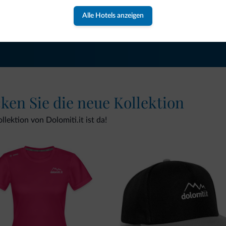
Alle Hotels anzeigen
NEWSLETTER ABONNIEREN
cken Sie die neue Kollektion
lektion von Dolomiti.it ist da!