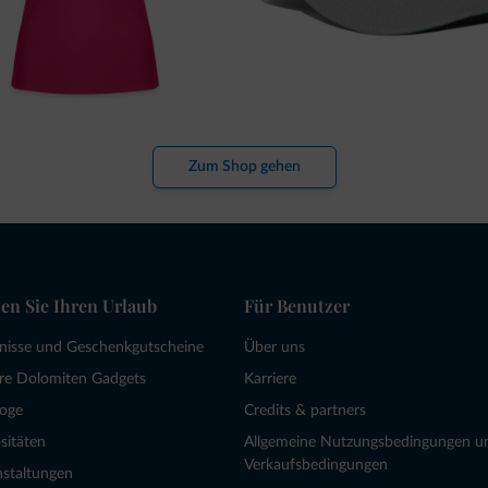
Zum Shop gehen
en Sie Ihren Urlaub
Für Benutzer
bnisse und Geschenkgutscheine
Über uns
re Dolomiten Gadgets
Karriere
loge
Credits & partners
sitäten
Allgemeine Nutzungsbedingungen u
Verkaufsbedingungen
nstaltungen