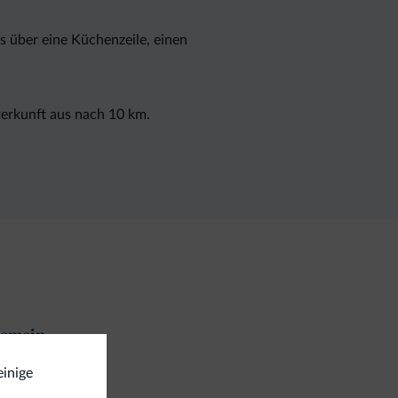
s über eine Küchenzeile, einen
terkunft aus nach 10 km.
gemein
fe
einige