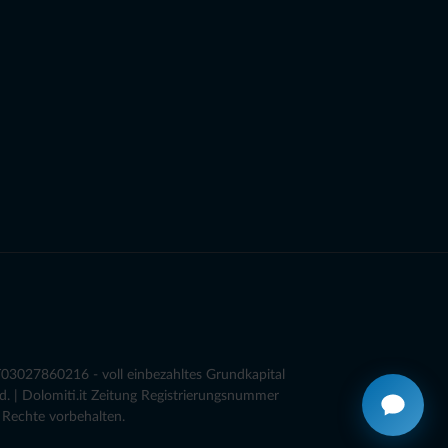
03027860216 - voll einbezahltes Grundkapital
. | Dolomiti.it Zeitung Registrierungsnummer
 Rechte vorbehalten.