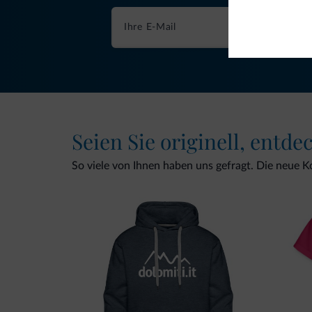
Seien Sie originell, entde
So viele von Ihnen haben uns gefragt. Die neue Kol