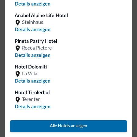
Details anzeigen
Englisch
Deutsch
Anabel Alpine Life Hotel
Französich
Steinhaus
WLAN im Gästezimmer
Details anzeigen
Motorradfahrer willkommen
Pineta Pastry Hotel
Rocca Pietore
Internet
Details anzeigen
Wifi in gemeinsamen Räumen
Hotel Dolomiti
La Villa
Kostenloses WLAN-Internet
Details anzeigen
Rezeptionsservice
Hotel Tirolerhof
Terenten
Gepäckaufbewahrung
Details anzeigen
Bezahlungen
Alle Hotels anzeigen
Scheck