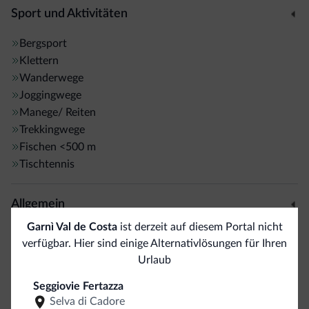
Sport und Aktivitäten
Bergsport
Klettern
Wanderwege
Joggingwege
Manege/ Reiten
Trekkingwege
Fischen
<500 m
Tischtennis
Allgemein
Garnì Val de Costa
ist derzeit auf diesem Portal nicht
Bankomat/ATM
<500 m
verfügbar. Hier sind einige Alternativlösungen für Ihren
Aufzüge
Urlaub
Safe
Mehrsprachiges Team
Seggiovie Fertazza
Selva di Cadore
Italienisch