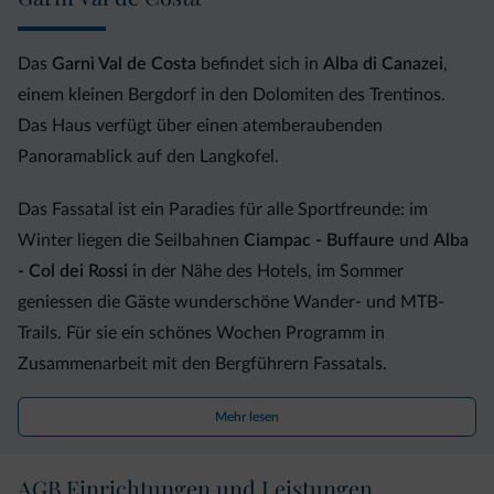
Das
Garnì Val de Costa
befindet sich in
Alba di Canazei
,
einem kleinen Bergdorf in den Dolomiten des Trentinos.
Das Haus verfügt über einen atemberaubenden
Panoramablick auf den Langkofel.
Das Fassatal ist ein Paradies für alle Sportfreunde: im
Winter liegen die Seilbahnen
Ciampac - Buffaure
und
Alba
- Col dei Rossi
in der Nähe des Hotels, im Sommer
geniessen die Gäste wunderschöne Wander- und MTB-
Trails. Für sie ein schönes Wochen Programm in
Zusammenarbeit mit den Bergführern Fassatals.
Die 9 behaglichen
Hotelzimmer
im Bergstil und
Mehr lesen
verschiedener Gröβe verfügen über Holz- oder
Teppichboden, Telefon, Bad, Satellitenfernseher, Safe und
AGB Einrichtungen und Leistungen