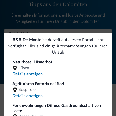
Tipps aus den Dolomiten
Sie erhalten Informationen, exklusive Angebote und
Neuigkeiten für Ihren Urlaub in den Dolomiten.
B&B De Monte
ist derzeit auf diesem Portal nicht
NEWSLETTER ABONNIEREN
verfügbar. Hier sind einige Alternativlösungen für Ihren
Urlaub
Folgen Sie Dolomiti.it auf
Naturhotel Lüsnerhof
Lüsen
Details anzeigen
Agriturismo Fattoria dei fiori
Sospirolo
Details anzeigen
Seien Sie originell, entdecken Sie die neue
Ferienwohnungen Diffuse Gastfreundschaft von
Kollektion
Laste
So viele von Ihnen haben uns gefragt. Die neue Kollektion