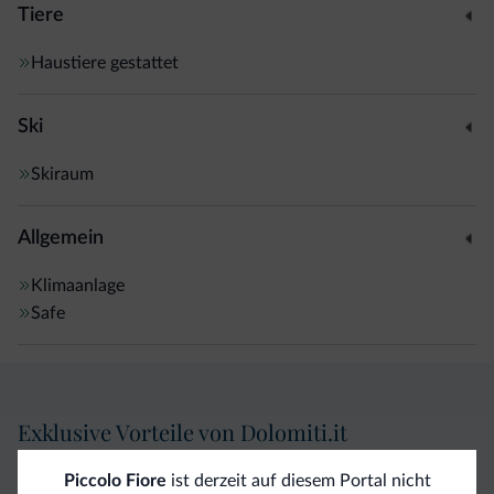
Tiere
Haustiere gestattet
Ski
Skiraum
Allgemein
Klimaanlage
Safe
Exklusive Vorteile von Dolomiti.it
Piccolo Fiore
ist derzeit auf diesem Portal nicht
Direkter
Vorteilhafte