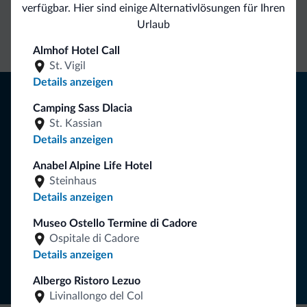
verfügbar. Hier sind einige Alternativlösungen für Ihren
Kontakt
Preise
Unverbindliche
Urlaub
Anfragen
Almhof Hotel Call
St. Vigil
Details anzeigen
Tipps aus den Dolomiten
Camping Sass Dlacia
Sie erhalten Informationen, exklusive Angebote und
St. Kassian
Neuigkeiten für Ihren Urlaub in den Dolomiten.
Details anzeigen
Anabel Alpine Life Hotel
Steinhaus
NEWSLETTER ABONNIEREN
Details anzeigen
Museo Ostello Termine di Cadore
Folgen Sie Dolomiti.it auf
Ospitale di Cadore
Details anzeigen
Albergo Ristoro Lezuo
Livinallongo del Col