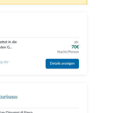
ttet in die
ab:
70€
den G...
Nacht/Person
ng der
Details anzeigen
iturismo
San Giovanni di Fassa