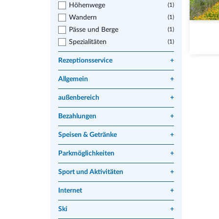
Höhenwege
(1)
Wandern
(1)
Pässe und Berge
(1)
Spezialitäten
(1)
Rezeptionsservice
+
Allgemein
+
außenbereich
+
Bezahlungen
+
Speisen & Getränke
+
Parkmöglichkeiten
+
Sport und Aktivitäten
+
Internet
+
Ski
+