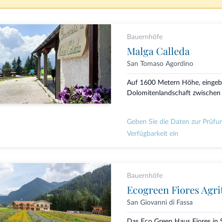
Bauernhöfe
Malga Calleda
San Tomaso Agordino
Auf 1600 Metern Höhe, eingebe
Dolomitenlandschaft zwischen 
Geben Sie die Daten zur Prüfu
Verfügbarkeit ein
Bauernhöfe
Ecogreen Fiores Agr
San Giovanni di Fassa
Das Eco Green Haus Fiores in 