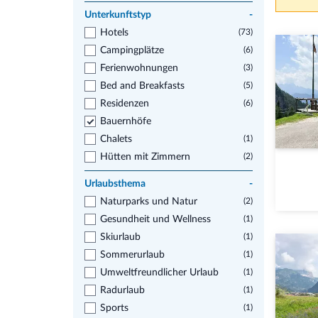
Unterkunftstyp
-
Hotels
(73)
Campingplätze
(6)
Ferienwohnungen
(3)
Bed and Breakfasts
(5)
Residenzen
(6)
Bauernhöfe
Chalets
(1)
Hütten mit Zimmern
(2)
Urlaubsthema
-
Naturparks und Natur
(2)
Gesundheit und Wellness
(1)
Skiurlaub
(1)
Sommerurlaub
(1)
Umweltfreundlicher Urlaub
(1)
Radurlaub
(1)
Sports
(1)