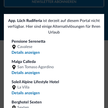
NEWSLETTER ABONNIEREN
Folgen Sie Dolomiti.it auf
App. Lüch Rudiferia
ist derzeit auf diesem Portal nicht
verfügbar. Hier sind einige Alternativlösungen für Ihren
Urlaub
Pensione Serenetta
Cavalese
Details anzeigen
Seien Sie originell, entdecken Sie die neue
Kollektion
Malga Calleda
San Tomaso Agordino
So viele von Ihnen haben uns gefragt. Die neue Kollektion
Details anzeigen
von Dolomiti.it ist da!
Soleil Alpine Lifestyle Hotel
La Villa
Details anzeigen
Berghotel Sexten
Sexten