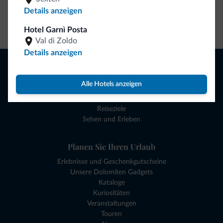
Details anzeigen
Zum Shop gehen
Hotel Garnì Posta
Val di Zoldo
Details anzeigen
Browsen
Hotels und mehr
Alle Hotels anzeigen
Lokale Geschäfte
Angebote
Reiseziele
Sehen und Erleben
Planen Sie Ihren Urlaub
Erlebnisse und Geschenkgutscheine
Unsere Dolomiten Gadgets
Kataloge
Kuriositäten
Veranstaltungen
Touren