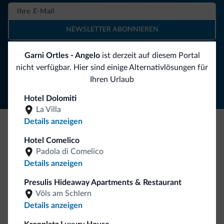
NEWSLETTER ABONNIEREN
Garni Ortles - Angelo
ist derzeit auf diesem Portal
Folgen Sie Dolomiti.it auf
nicht verfügbar. Hier sind einige Alternativlösungen für
Ihren Urlaub
Hotel Dolomiti
La Villa
Details anzeigen
Seien Sie originell, entdecken Sie die neue
Hotel Comelico
Padola di Comelico
Kollektion
Details anzeigen
So viele von Ihnen haben uns gefragt. Die neue Kollektion
von Dolomiti.it ist da!
Presulis Hideaway Apartments & Restaurant
Völs am Schlern
Details anzeigen