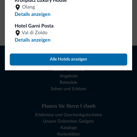
Kronplatz Luxury House
Olang
Details anzeigen
Hotel Garnì Posta
Zum Shop gehen
Val di Zoldo
Details anzeigen
Browsen
Alle Hotels anzeigen
Hotels und mehr
Lokale Geschäfte
Angebote
Reiseziele
Sehen und Erleben
Planen Sie Ihren Urlaub
Erlebnisse und Geschenkgutscheine
Unsere Dolomiten Gadgets
Kataloge
Kuriositäten