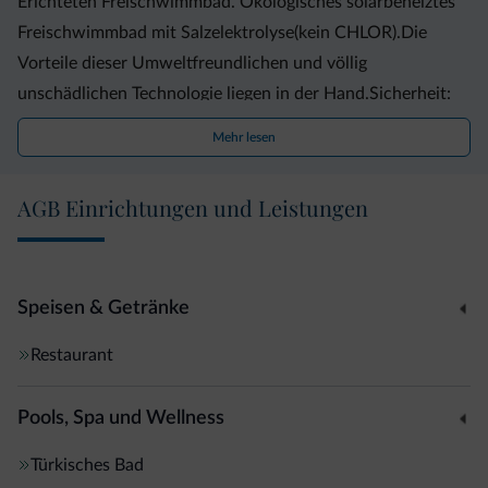
Erichteten Freischwimmbad. Ökologisches solarbeheiztes
Freischwimmbad mit Salzelektrolyse(kein CHLOR).Die
Vorteile dieser Umweltfreundlichen und völlig
unschädlichen Technologie liegen in der Hand.Sicherheit:
Wir verwenden keinerlei chemische Desinfektionsmittel.
Mehr lesen
Badekomfort: Das Schwimmbadewasser ist sauber, gesund
und kristallklar. Gesundheit und wohlbefinden: Das
AGB Einrichtungen und Leistungen
Salzwasser ist gesundheitsfördernd führt nicht zu
Reizungen der Augenschleimhäute, dem austrocknen der
Haut, keinen störenden Geruch und die Badebekleidung
wird nicht angegriffen.
Speisen & Getränke
Für unsere kleinen Gäste haben wir einen Spielplatz im
Restaurant
Garten eingerichtet.
Judith und Florian heißen Sie herzlich Willkommen.
Pools, Spa und Wellness
Türkisches Bad