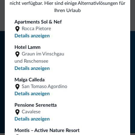
nicht verfügbar. Hier sind einige Alternativlösungen für
Kontakt
Preise
Unverbindliche
Ihren Urlaub
Anfragen
Apartments Sol & Nef
Rocca Pietore
Details anzeigen
Tipps aus den Dolomiten
Hotel Lamm
Sie erhalten Informationen, exklusive Angebote und
Graun im Vinschgau
Neuigkeiten für Ihren Urlaub in den Dolomiten.
und Reschensee
Details anzeigen
Malga Calleda
NEWSLETTER ABONNIEREN
San Tomaso Agordino
Details anzeigen
Folgen Sie Dolomiti.it auf
Pensione Serenetta
Cavalese
Details anzeigen
Montis – Active Nature Resort