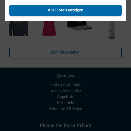
Alle Hotels anzeigen
Zum Shop gehen
Browsen
Hotels und mehr
Lokale Geschäfte
Angebote
Reiseziele
Sehen und Erleben
Planen Sie Ihren Urlaub