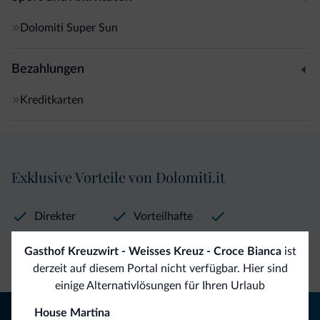
Dolomiti Super Sun
Bezahlungen
Kreditkarten
Exklusive Vorteile von Dolomiti.it
Direkter
Vorteilhafte
Kontakt
Preise
Unverbindliche
Gasthof Kreuzwirt - Weisses Kreuz - Croce Bianca
ist
Anfragen
derzeit auf diesem Portal nicht verfügbar. Hier sind
einige Alternativlösungen für Ihren Urlaub
Tipps aus den Dolomiten
House Martina