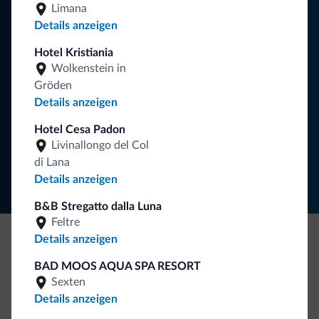
Limana
Sie erhalten Informationen, exklusive Angebote und
Details anzeigen
Neuigkeiten für Ihren Urlaub in den Dolomiten.
Hotel Kristiania
Wolkenstein in
Gröden
NEWSLETTER ABONNIEREN
Details anzeigen
Hotel Cesa Padon
Folgen Sie Dolomiti.it auf
Livinallongo del Col
di Lana
Details anzeigen
B&B Stregatto dalla Luna
Feltre
Details anzeigen
Seien Sie originell, entdecken Sie die neue
BAD MOOS AQUA SPA RESORT
Kollektion
Sexten
So viele von Ihnen haben uns gefragt. Die neue Kollektion
Details anzeigen
von Dolomiti.it ist da!