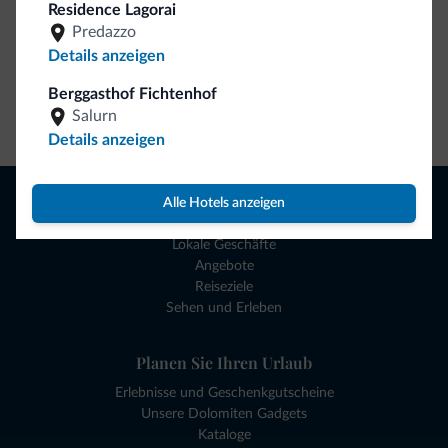
Residence Lagorai
Predazzo
Details anzeigen
Berggasthof Fichtenhof
Zum Shop gehen
Salurn
Details anzeigen
Browsen
Alle Hotels anzeigen
Hotels und mehr
Lokale Geschäfte
Angebote
Reiseziele
Sehen und Erleben
Planen Sie Ihren Urlaub
Erlebnisse und Geschenkgutscheine
Unsere Dolomiten Gadgets
Kataloge