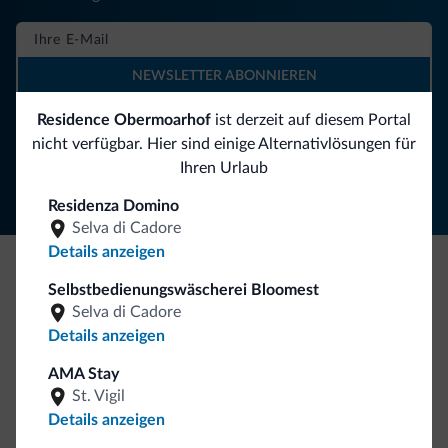
NEWSLETTER ABONNIEREN
Residence Obermoarhof
ist derzeit auf diesem Portal
Folgen Sie Dolomiti.it auf
nicht verfügbar. Hier sind einige Alternativlösungen für
Ihren Urlaub
Residenza Domino
Selva di Cadore
Details anzeigen
Selbstbedienungswäscherei Bloomest
Seien Sie originell, entdecken Sie die neue
Selva di Cadore
Kollektion
Details anzeigen
So viele von Ihnen haben uns gefragt. Die neue Kollektion
AMA Stay
von Dolomiti.it ist da!
St. Vigil
Details anzeigen