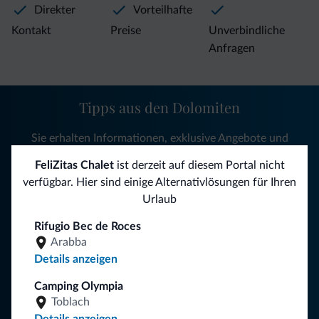
Direkter
Vorteilhafte
Kontakt
Preise
Unverbindliche
Anfragen
Tipps aus den Dolomiten
Sie erhalten Informationen, exklusive Angebote und
Neuigkeiten für Ihren Urlaub in den Dolomiten.
FeliZitas Chalet
ist derzeit auf diesem Portal nicht
verfügbar. Hier sind einige Alternativlösungen für Ihren
Urlaub
NEWSLETTER ABONNIEREN
Rifugio Bec de Roces
Arabba
Folgen Sie Dolomiti.it auf
Details anzeigen
Camping Olympia
Toblach