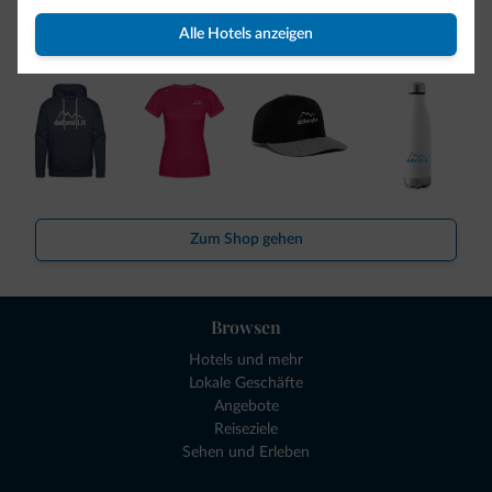
So viele von Ihnen haben uns gefragt. Die neue Kollektion
Alle Hotels anzeigen
von Dolomiti.it ist da!
Zum Shop gehen
Browsen
Hotels und mehr
Lokale Geschäfte
Angebote
Reiseziele
Sehen und Erleben