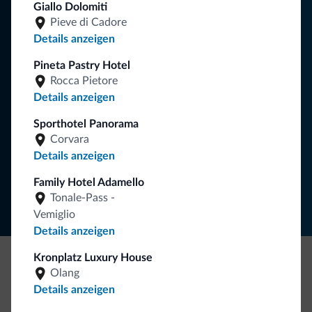
Giallo Dolomiti
Tipps aus den Dolomiten
Pieve di Cadore
Details anzeigen
Sie erhalten Informationen, exklusive Angebote und
Pineta Pastry Hotel
Neuigkeiten für Ihren Urlaub in den Dolomiten.
Rocca Pietore
Details anzeigen
Sporthotel Panorama
NEWSLETTER ABONNIEREN
Corvara
Details anzeigen
Folgen Sie Dolomiti.it auf
Family Hotel Adamello
Tonale-Pass -
Vemiglio
Details anzeigen
Kronplatz Luxury House
Olang
Seien Sie originell, entdecken Sie die neue
Details anzeigen
Kollektion