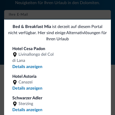
Neuigkeiten für Ihren Urlaub in den Dolomiten.
NEWSLETTER ABONNIEREN
Bed & Breakfast Mia
ist derzeit auf diesem Portal
nicht verfügbar. Hier sind einige Alternativlösungen für
Ihren Urlaub
Folgen Sie Dolomiti.it auf
Hotel Cesa Padon
Livinallongo del Col
di Lana
Details anzeigen
Hotel Astoria
Seien Sie originell, entdecken Sie die neue
Canazei
Kollektion
Details anzeigen
So viele von Ihnen haben uns gefragt. Die neue Kollektion
Schwarzer Adler
von Dolomiti.it ist da!
Sterzing
Details anzeigen