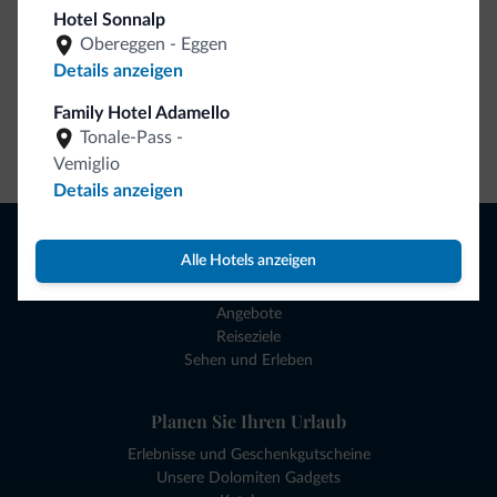
Hotel Sonnalp
Obereggen - Eggen
Details anzeigen
Family Hotel Adamello
Tonale-Pass -
Zum Shop gehen
Vemiglio
Details anzeigen
Browsen
Alle Hotels anzeigen
Hotels und mehr
Lokale Geschäfte
Angebote
Reiseziele
Sehen und Erleben
Planen Sie Ihren Urlaub
Erlebnisse und Geschenkgutscheine
Unsere Dolomiten Gadgets