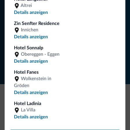
Altrei
Sie erhalten Informationen, exklusive Angebote und
Details anzeigen
Neuigkeiten für Ihren Urlaub in den Dolomiten.
Zin Senfter Residence
Innichen
Details anzeigen
NEWSLETTER ABONNIEREN
Hotel Sonnalp
Obereggen - Eggen
Folgen Sie Dolomiti.it auf
Details anzeigen
Hotel Fanes
Wolkenstein in
Gröden
Details anzeigen
Seien Sie originell, entdecken Sie die neue
Hotel Ladinia
Kollektion
La Villa
Details anzeigen
So viele von Ihnen haben uns gefragt. Die neue Kollektion
von Dolomiti.it ist da!