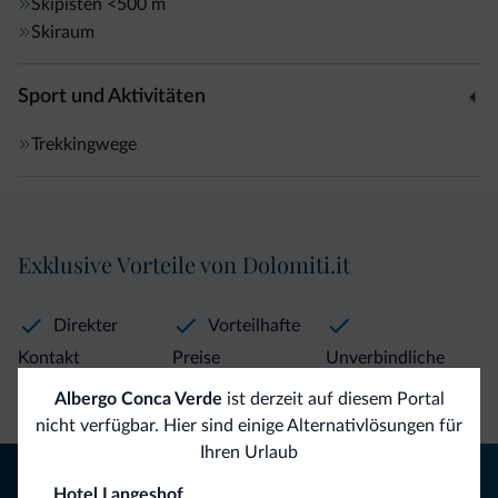
Skipisten
<500 m
Skiraum
Sport und Aktivitäten
Trekkingwege
Exklusive Vorteile von Dolomiti.it
Direkter
Vorteilhafte
Kontakt
Preise
Unverbindliche
Anfragen
Albergo Conca Verde
ist derzeit auf diesem Portal
nicht verfügbar. Hier sind einige Alternativlösungen für
Ihren Urlaub
Tipps aus den Dolomiten
Hotel Langeshof