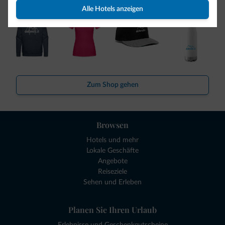
Alle Hotels anzeigen
Zum Shop gehen
Browsen
Hotels und mehr
Lokale Geschäfte
Angebote
Reiseziele
Sehen und Erleben
Planen Sie Ihren Urlaub
Erlebnisse und Geschenkgutscheine