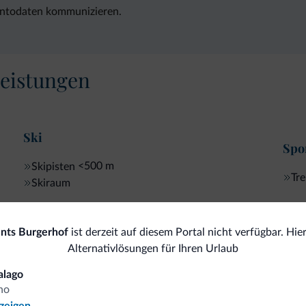
ontodaten kommunizieren.
eistungen
Ski
Spor
<500 m
Skipisten
Tr
Skiraum
nts Burgerhof
ist derzeit auf diesem Portal nicht verfügbar. Hier
omiti.it
Alternativlösungen für Ihren Urlaub
alago
no
Vorteilhafte Preise