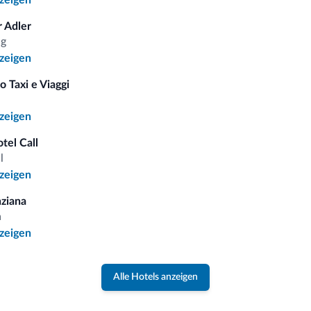
nzeigen
 Adler
ng
nzeigen
 auf
o Taxi e Viaggi
a
nzeigen
tel Call
iten
l
nzeigen
gebote und Neuigkeiten für Ihren Urlaub in den Dolomiten.
ziana
a
NEWSLETTER ABONNIEREN
nzeigen
Alle Hotels anzeigen