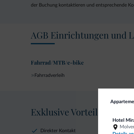
der Buchung kontaktieren und entsprechende K
AGB Einrichtungen und L
Fahrrad/MTB/e-bike
Fahrradverleih
Apparteme
Exklusive Vorteile von Dol
Hotel Mir
Molve
Direkter Kontakt