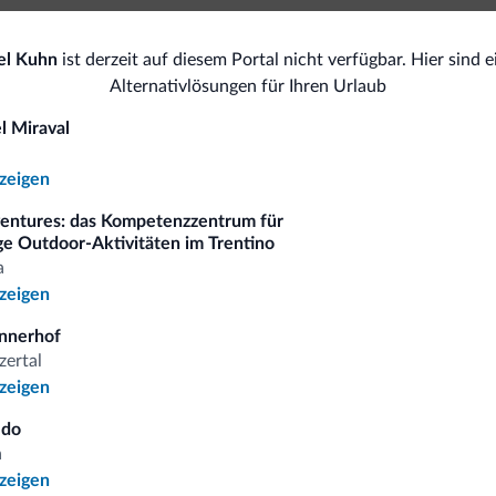
Pools, Spa und Wellness
el Kuhn
ist derzeit auf diesem Portal nicht verfügbar. Hier sind e
Hau
Alternativlösungen für Ihren Urlaub
Sauna
Ski
l Miraval
Tiere
Sk
nzeigen
entures: das Kompetenzzentrum für
ige Outdoor-Aktivitäten im Trentino
a
omiti.it
nzeigen
nnerhof
zertal
Vorteilhafte Preise
nzeigen
ldo
a
nzeigen