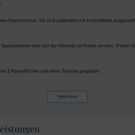
.
nem Haartrockner. Sie sind außerdem mit Holzmöbeln ausgestatt
Speisezimmer oder auf der Veranda im Freien serviert. Freuen 
on 2 Rasenflächen und einer Terrasse umgeben.
ze und ist nur 1 km vom Bahnhof Settequerce entfernt. Die Auto
Mehr lesen
eistungen