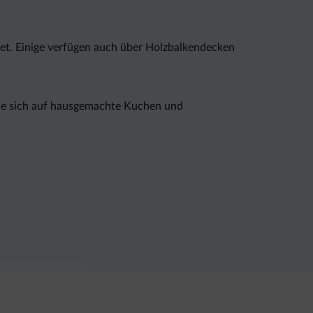
et. Einige verfügen auch über Holzbalkendecken
Sie sich auf hausgemachte Kuchen und
bahn A22 erreichen Sie in 10 Fahrminuten.