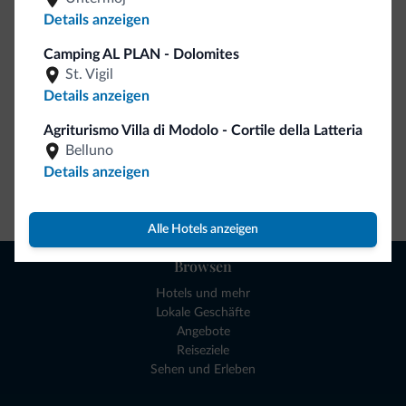
So viele von Ihnen haben uns gefragt. Die neue Kollektion
Details anzeigen
von Dolomiti.it ist da!
Camping AL PLAN - Dolomites
St. Vigil
Details anzeigen
Agriturismo Villa di Modolo - Cortile della Latteria
Belluno
Details anzeigen
Zum Shop gehen
Alle Hotels anzeigen
Browsen
Hotels und mehr
Lokale Geschäfte
Angebote
Reiseziele
Sehen und Erleben