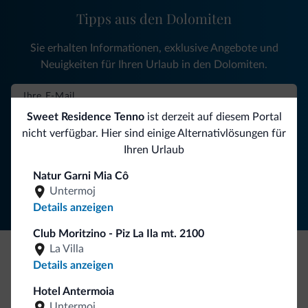
Tipps aus den Dolomiten
Sie erhalten Informationen, exklusive Angebote und
Neuigkeiten für Ihren Urlaub in den Dolomiten.
Sweet Residence Tenno
ist derzeit auf diesem Portal
NEWSLETTER ABONNIEREN
nicht verfügbar. Hier sind einige Alternativlösungen für
Ihren Urlaub
Folgen Sie Dolomiti.it auf
Natur Garni Mia Cô
Untermoj
Details anzeigen
Club Moritzino - Piz La Ila mt. 2100
La Villa
Details anzeigen
Seien Sie originell, entdecken Sie die neue
Kollektion
Hotel Antermoia
Untermoj