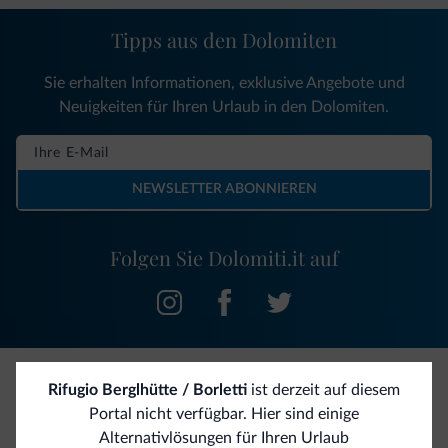
Tipps aus den Dolomiten
Sie erhalten Informationen, exklusive Angebote und
Neuigkeiten für Ihren Urlaub in den Dolomiten.
NEWSLETTER ABONNIEREN
Folgen Sie Dolomiti.it auf
Rifugio Berglhütte / Borletti
ist derzeit auf diesem
Seien Sie originell, entdecken Sie die neue
Portal nicht verfügbar. Hier sind einige
Kollektion
Alternativlösungen für Ihren Urlaub