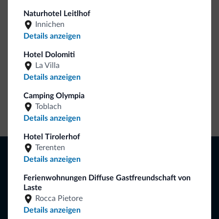
So viele von Ihnen haben uns gefragt. Die neue Kollektion
Naturhotel Leitlhof
von Dolomiti.it ist da!
Innichen
Details anzeigen
Hotel Dolomiti
La Villa
Details anzeigen
Camping Olympia
Toblach
Zum Shop gehen
Details anzeigen
Hotel Tirolerhof
Terenten
Browsen
Details anzeigen
Hotels und mehr
Lokale Geschäfte
Ferienwohnungen Diffuse Gastfreundschaft von
Angebote
Laste
Reiseziele
Rocca Pietore
Sehen und Erleben
Details anzeigen