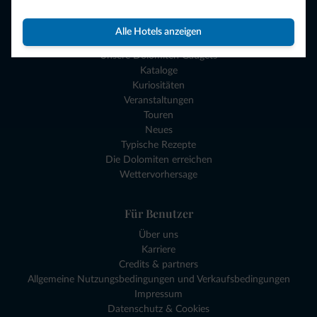
Planen Sie Ihren Urlaub
Alle Hotels anzeigen
Erlebnisse und Geschenkgutscheine
Unsere Dolomiten Gadgets
Kataloge
Kuriositäten
Veranstaltungen
Touren
Neues
Typische Rezepte
Die Dolomiten erreichen
Wettervorhersage
Für Benutzer
Über uns
Karriere
Credits & partners
Allgemeine Nutzungsbedingungen und Verkaufsbedingungen
Impressum
Datenschutz & Cookies