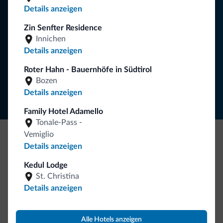
Details anzeigen
Zin Senfter Residence
Innichen
NEWSLETTER ABONNIEREN
Details anzeigen
Roter Hahn - Bauernhöfe in Südtirol
Folgen Sie Dolomiti.it auf
Bozen
Details anzeigen
Family Hotel Adamello
Tonale-Pass -
Vemiglio
Details anzeigen
Seien Sie originell, entdecken Sie die neue
Kollektion
Kedul Lodge
St. Christina
So viele von Ihnen haben uns gefragt. Die neue Kollektion
Details anzeigen
von Dolomiti.it ist da!
Alle Hotels anzeigen