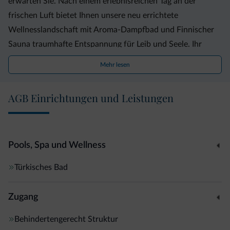
erwarten Sie. Nach einem erlebnisreichen Tag an der
frischen Luft bietet Ihnen unsere neu errichtete
Wellnesslandschaft mit Aroma-Dampfbad und Finnischer
Sauna traumhafte Entspannung für Leib und Seele. Ihr
Kreislauf wird behutsam angeregt, die Haut gereinigt und
Mehr lesen
der Körper entschlackt. Der Wellnessbereich steht Ihnen
auf Anfrage sonntags, dienstags und donnerstags von 16
AGB Einrichtungen und Leistungen
Uhr bis 19 Uhr zur Verfügung. Wir freuen uns auf Ihren
Besuch! Familie Pichler
Pools, Spa und Wellness
Türkisches Bad
Zugang
Behindertengerecht Struktur