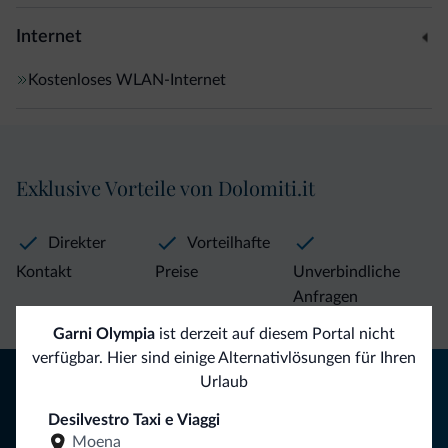
Internet
Kostenloses WLAN-Internet
Exklusive Vorteile von Dolomiti.it
Direkter
Vorteilhafte
Kontakt
Preise
Unverbindliche
Anfragen
Garni Olympia
ist derzeit auf diesem Portal nicht
verfügbar. Hier sind einige Alternativlösungen für Ihren
Tipps aus den Dolomiten
Urlaub
Desilvestro Taxi e Viaggi
Sie erhalten Informationen, exklusive Angebote und
Moena
Neuigkeiten für Ihren Urlaub in den Dolomiten.