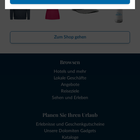
Zum Shop gehen
Browsen
Hotels und mehr
Lokale Geschäfte
Angebote
Reiseziele
Sehen und Erleben
Planen Sie Ihren Urlaub
Erlebnisse und Geschenkgutscheine
Unsere Dolomiten Gadgets
Kataloge