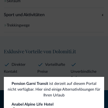
Skiraum
Sport und Aktivitäten
Trekkingwege
Exklusive Vorteile von Dolomiti.it
Direkter
Vorteilhafte
Kontakt
Preise
Unverbindliche
Anfragen
Pension Garni Transit
ist derzeit auf diesem Portal
nicht verfügbar. Hier sind einige Alternativlösungen für
Ihren Urlaub
Tipps aus den Dolomiten
Anabel Alpine Life Hotel
Sie erhalten Informationen, exklusive Angebote und