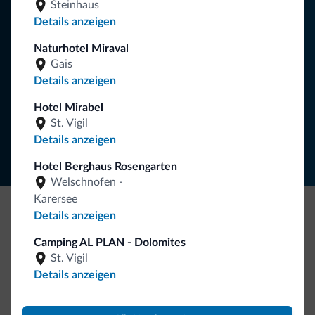
Steinhaus
Neuigkeiten für Ihren Urlaub in den Dolomiten.
Details anzeigen
Naturhotel Miraval
Gais
NEWSLETTER ABONNIEREN
Details anzeigen
Hotel Mirabel
Folgen Sie Dolomiti.it auf
St. Vigil
Details anzeigen
Hotel Berghaus Rosengarten
Welschnofen -
Karersee
Details anzeigen
Seien Sie originell, entdecken Sie die neue
Camping AL PLAN - Dolomites
Kollektion
St. Vigil
So viele von Ihnen haben uns gefragt. Die neue Kollektion
Details anzeigen
von Dolomiti.it ist da!