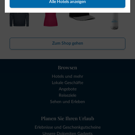
Alle Hotels anzeigen
Zum Shop gehen
Browsen
Hotels und mehr
Lokale Geschäfte
Angebote
Reiseziele
Sehen und Erleben
Planen Sie Ihren Urlaub
Erlebnisse und Geschenkgutscheine
Unsere Dolomiten Gadgets