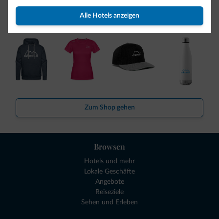
So viele von Ihnen haben uns gefragt. Die neue Kollektion
Alle Hotels anzeigen
von Dolomiti.it ist da!
Zum Shop gehen
Browsen
Hotels und mehr
Lokale Geschäfte
Angebote
Reiseziele
Sehen und Erleben