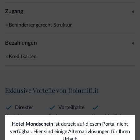
Sie Urlaub bei Freunden, Familie Gögl freut sich auf Ihren
Besuch.
Zugang
Behindertengerecht Struktur
Bezahlungen
Kreditkarten
Exklusive Vorteile von Dolomiti.it
Direkter
Vorteilhafte
Kontakt
Preise
Unverbindliche
Hotel Mondschein
ist derzeit auf diesem Portal nicht
Anfragen
verfügbar. Hier sind einige Alternativlösungen für Ihren
Urlaub