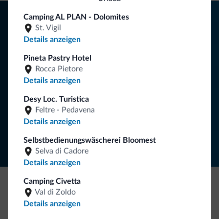
Tipps aus den Dolomiten
Camping AL PLAN - Dolomites
St. Vigil
Sie erhalten Informationen, exklusive Angebote und
Details anzeigen
Neuigkeiten für Ihren Urlaub in den Dolomiten.
Pineta Pastry Hotel
Rocca Pietore
Details anzeigen
NEWSLETTER ABONNIEREN
Desy Loc. Turistica
Feltre - Pedavena
Folgen Sie Dolomiti.it auf
Details anzeigen
Selbstbedienungswäscherei Bloomest
Selva di Cadore
Details anzeigen
Camping Civetta
Val di Zoldo
Seien Sie originell, entdecken Sie die neue
Details anzeigen
Kollektion