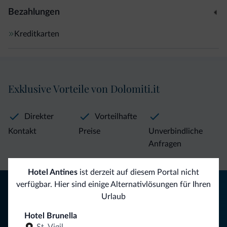
Bezahlungen
Kreditkarten
Exklusive Vorteile von Dolomiti.it
Direkter
Vorteilhafte
Kontakt
Preise
Unverbindliche
Anfragen
Hotel Antines
ist derzeit auf diesem Portal nicht
Tipps aus den Dolomiten
verfügbar. Hier sind einige Alternativlösungen für Ihren
Urlaub
Sie erhalten Informationen, exklusive Angebote und
Hotel Brunella
Neuigkeiten für Ihren Urlaub in den Dolomiten.