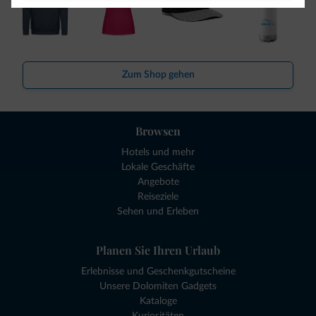
Zum Shop gehen
Browsen
Hotels und mehr
Lokale Geschäfte
Angebote
Reiseziele
Sehen und Erleben
Planen Sie Ihren Urlaub
Erlebnisse und Geschenkgutscheine
Unsere Dolomiten Gadgets
Kataloge
Kuriositäten