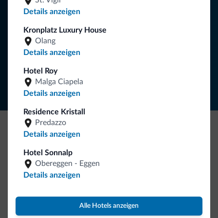
St. Vigil
Details anzeigen
Kronplatz Luxury House
NEWSLETTER ABONNIEREN
Olang
Details anzeigen
Folgen Sie Dolomiti.it auf
Hotel Roy
Malga Ciapela
Details anzeigen
Residence Kristall
Predazzo
Details anzeigen
Seien Sie originell, entdecken Sie die neue
Kollektion
Hotel Sonnalp
Obereggen - Eggen
So viele von Ihnen haben uns gefragt. Die neue Kollektion
Details anzeigen
von Dolomiti.it ist da!
Alle Hotels anzeigen