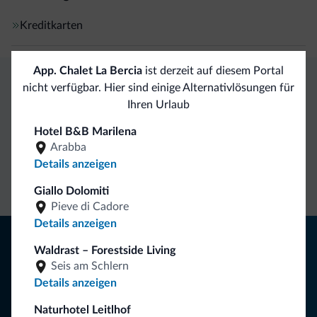
Kreditkarten
App. Chalet La Bercia
ist derzeit auf diesem Portal
nicht verfügbar. Hier sind einige Alternativlösungen für
Exklusive Vorteile von Dolomiti.it
Ihren Urlaub
Hotel B&B Marilena
Direkter
Vorteilhafte
Arabba
Kontakt
Preise
Unverbindliche
Details anzeigen
Anfragen
Giallo Dolomiti
Pieve di Cadore
Details anzeigen
Tipps aus den Dolomiten
Waldrast – Forestside Living
Seis am Schlern
Sie erhalten Informationen, exklusive Angebote und
Details anzeigen
Neuigkeiten für Ihren Urlaub in den Dolomiten.
Naturhotel Leitlhof