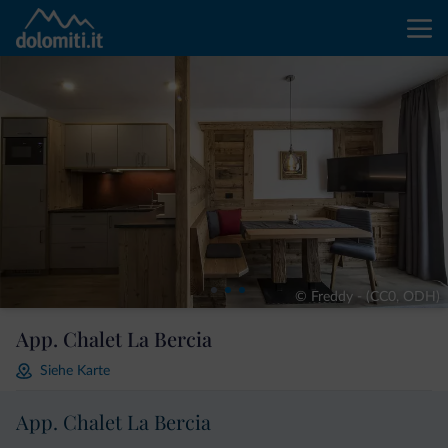
© Freddy - (CC0, ODH)
App. Chalet La Bercia
Siehe Karte
App. Chalet La Bercia