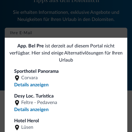
Sie erhalten Informationen, exklusive Angebote und
Neuigkeiten für Ihren Urlaub in den Dolomiten.
NEWSLETTER ABONNIEREN
App. Bel Pre
ist derzeit auf diesem Portal nicht
verfügbar. Hier sind einige Alternativlösungen für Ihren
Urlaub
Folgen Sie Dolomiti.it auf
Sporthotel Panorama
Corvara
Details anzeigen
Desy Loc. Turistica
Feltre - Pedavena
Seien Sie originell, entdecken Sie die neue
Details anzeigen
Kollektion
Hotel Herol
So viele von Ihnen haben uns gefragt. Die neue Kollektion
Lüsen