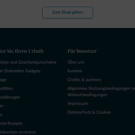
Zum Shop gehen
en Sie Ihren Urlaub
Für Benutzer
bnisse und Geschenkgutscheine
Über uns
re Dolomiten Gadgets
Karriere
loge
Credits & partners
sitäten
Allgemeine Nutzungsbedingungen u
Verkaufsbedingungen
nstaltungen
Impressum
en
Datenschutz & Cookies
s
sche Rezepte
Dolomiten erreichen