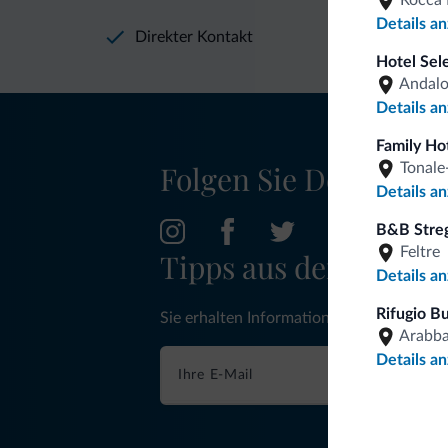
Rocca 
Details a
Direkter Kontakt
Hotel Sel
Andal
Details a
Family Ho
Folgen Sie Dolomiti.it
Tonale
Details a
B&B Streg
Feltre
Tipps aus den Dolom
Details a
Rifugio B
Sie erhalten Informationen, exklusive An
Arabb
Details a