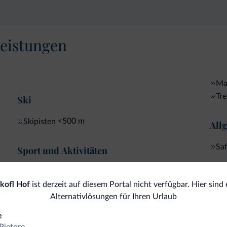
eistungen
Ma
Tr
Ski
<500 m
Skipisten
All
Sa
Sport und Aktivitäten
kofl Hof
ist derzeit auf diesem Portal nicht verfügbar. Hier sind 
Alternativlösungen für Ihren Urlaub
omiti.it
e