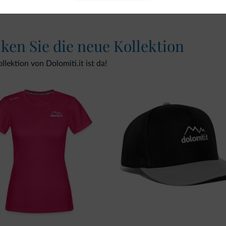
cken Sie die neue Kollektion
lektion von Dolomiti.it ist da!