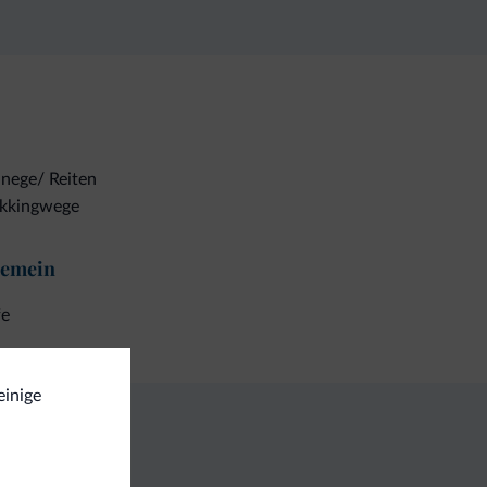
nege/ Reiten
ekkingwege
gemein
fe
einige