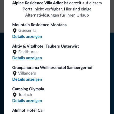
Alpine Residence Villa Adler
ist derzeit auf diesem
Direkter
Vorteilhafte
Portal nicht verfügbar. Hier sind einige
Kontakt
Preise
Unverbindliche
Alternativlösungen für Ihren Urlaub
Anfragen
Mountain Residence Montana
Gsieser Tal
Details anzeigen
Tipps aus den Dolomiten
Aktiv & Vitalhotel Taubers Unterwirt
Sie erhalten Informationen, exklusive Angebote und
Feldthurns
Neuigkeiten für Ihren Urlaub in den Dolomiten.
Details anzeigen
Granpanorama Wellnesshotel Sambergerhof
Villanders
NEWSLETTER ABONNIEREN
Details anzeigen
Camping Olympia
Folgen Sie Dolomiti.it auf
Toblach
Details anzeigen
Almhof Hotel Call