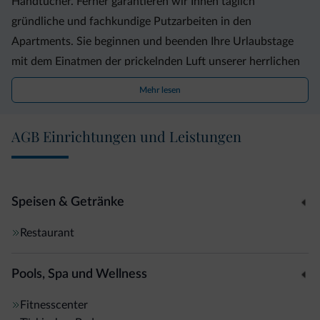
Handtücher. Ferner garantieren wir Ihnen täglich
gründliche und fachkundige Putzarbeiten in den
Apartments. Sie beginnen und beenden Ihre Urlaubstage
mit dem Einatmen der prickelnden Luft unserer herrlichen
Wälder und Berge auf den Balkons, die auch die Aussicht
Mehr lesen
auf den malerischen Ort St. Vigil oder die Dolomiten
freigeben.
AGB Einrichtungen und Leistungen
Speisen & Getränke
Restaurant
Pools, Spa und Wellness
Fitnesscenter