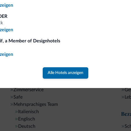
Ch
Tennisplatz
nzeigen
Ko
Wanderwege
DER
Joggingwege
ck
Manege/ Reiten
Bus
nzeigen
Trekkingwege
1 km
Ko
Fischen
if, a Member of Designhotels
5 km
Bogenschießen
Billard
Ges
nzeigen
Bo
Allgemein
Alle Hotels anzeigen
So
Mi
Aufzüge
Ges
Zimmerservice
Le
Safe
Mehrsprachiges Team
Italienisch
Bez
Englisch
Deutsch
Sc