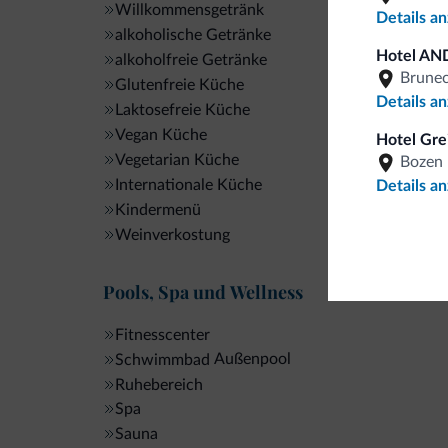
Willkommensgetränk
Details a
alkoholische Getränke
Hotel AN
alkoholfreie Getränke
Brune
Glutenfreie Küche
Details a
Laktosefreie Küche
Vegan Küche
Hotel Gre
Vegetarian Küche
Bozen
Internationale Küche
Details a
Kindermenü
Weinverkostung
Pools, Spa und Wellness
Fitnesscenter
Außenpool
Schwimmbad
Ruhebereich
Spa
Sauna