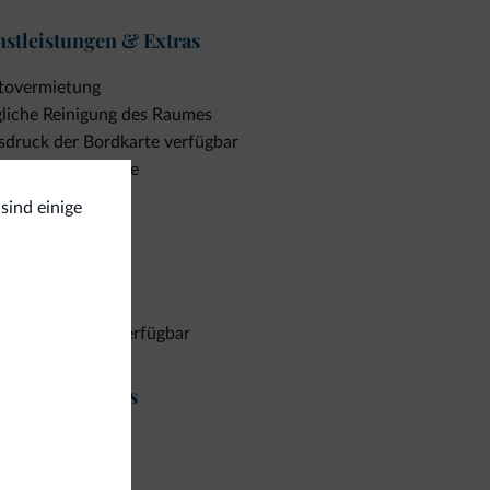
nstleistungen & Extras
nd Motorräder, Wi-Fi (24 Stunden in der Lobby,
tovermietung
gliche Reinigung des Raumes
sdruck der Bordkarte verfügbar
en, den Sie lieben, überraschen Sie Ihre/n
bschrauberservice
halt.
sind einige
eptionsservice
zeption
üher Check-in
äter Check-out verfügbar
nigungsservices
liche Reinigung
scheservice