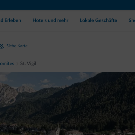
d Erleben
Hotels und mehr
Lokale Geschäfte
Sh
Siehe Karte
lomites
St. Vigil