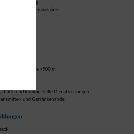
emische Reinigung
stenloser Schuhputzservice
iness
nferenzräume
chäfte
<500 m
utiquen/Geschäfte
uvenirladen
nimarket
chäfte und kommerzielle Dienstleistungen
bensmittel- und Getränkehandel
ahlungen
heck