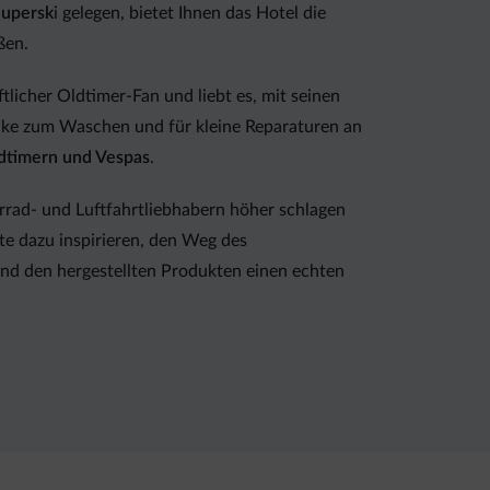
Supersk
i gelegen, bietet Ihnen das Hotel die
ßen.
aftlicher Oldtimer-Fan und liebt es, mit seinen
 Ecke zum Waschen und für kleine Reparaturen an
dtimern und Vespas
.
rrad- und Luftfahrtliebhabern höher schlagen
te dazu inspirieren, den Weg des
und den hergestellten Produkten einen echten
Wahl. Es wurde auf jedes Detail geachtet, um
d zu fahren oder hinter dem Steuer eines
Sie.... Stellen Sie sich vor, Sie befinden sich an