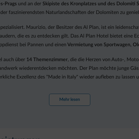
s-Prags
und an der
Skipiste des Kronplatzes und des Dolomiti 
er der faszinierendsten Naturlandschaften der Dolomiten zu genie
pezialisiert. Maurizio, der Besitzer des Al Plan, ist ein leidensch
udern, die es zu entdecken gilt. Das Al Plan Hotel bietet eine
eppdienst bei Pannen und einen
Vermietung von Sportwagen, Ol
el auch über
14 Themenzimmer
, die die Herzen von Auto-, Moto
le Handwerk wiederentdecken möchten. Der Plan möchte junge Gäs
iche Exzellenz des "Made in Italy" wieder aufleben zu lassen 
Mehr lesen
sind die
Themenzimmer Ducati, Vespa und Harley
die perfekte 
s zu bieten, bei dem Sie das Gefühl haben, Ihr Lieblings Motorra
 Fliegens? Dann ist das
Zimmer Frecce Tricolori
das Richtige für 