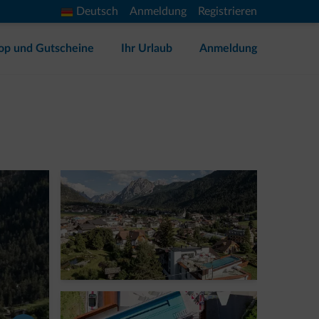
Deutsch
Anmeldung
Registrieren
op und Gutscheine
Ihr Urlaub
Anmeldung