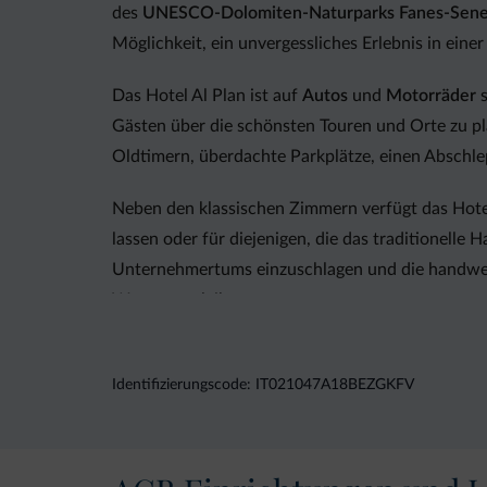
des
UNESCO-Dolomiten-Naturparks Fanes-Sene
Möglichkeit, ein unvergessliches Erlebnis in ein
Das Hotel Al Plan ist auf
Autos
und
Motorräder
s
Gästen über die schönsten Touren und Orte zu pla
Oldtimern, überdachte Parkplätze, einen Abschl
Neben den klassischen Zimmern verfügt das Hot
lassen oder für diejenigen, die das traditionel
Unternehmertums einzuschlagen und die handwerkl
Wert zu verleihen.
Wenn Sie ein Fan von zwei und vier Rädern sind, 
Ihnen ein realistisches und authentisches Erlebni
Identifizierungscode: IT021047A18BEZGKFV
Rennwagens zu sitzen.
Bevorzugen Sie stattdessen den Nervenkitzel des