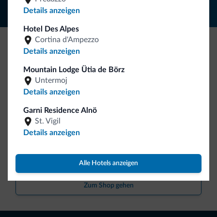
Details anzeigen
Hotel Des Alpes
Cortina d'Ampezzo
Details anzeigen
Seien Sie originell, entdecken Sie die neue
Kollektion
Mountain Lodge Ütia de Börz
Untermoj
So viele von Ihnen haben uns gefragt. Die neue Kollektion
Details anzeigen
von Dolomiti.it ist da!
Garni Residence Alnö
St. Vigil
Details anzeigen
Alle Hotels anzeigen
Zum Shop gehen