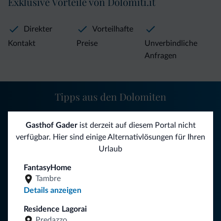
Exklusive Vorteile von Dolomiti.it
Direkter
Vorteilhafte
Kontakt
Preise
Unverbindliche
Anfragen
Tipps aus den Dolomiten
Sie erhalten Informationen, exklusive Angebote und
Gasthof Gader
ist derzeit auf diesem Portal nicht
Neuigkeiten für Ihren Urlaub in den Dolomiten.
verfügbar. Hier sind einige Alternativlösungen für Ihren
Urlaub
FantasyHome
NEWSLETTER ABONNIEREN
Tambre
Details anzeigen
Folgen Sie Dolomiti.it auf
Residence Lagorai
Predazzo