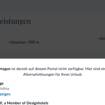
eistungen
Sk
<500 m
Skipisten
omiti.it
rtagon
ist derzeit auf diesem Portal nicht verfügbar. Hier sind ei
Alternativlösungen für Ihren Urlaub
Vorteilhafte Preise
ge
istina
nzeigen
if, a Member of Designhotels