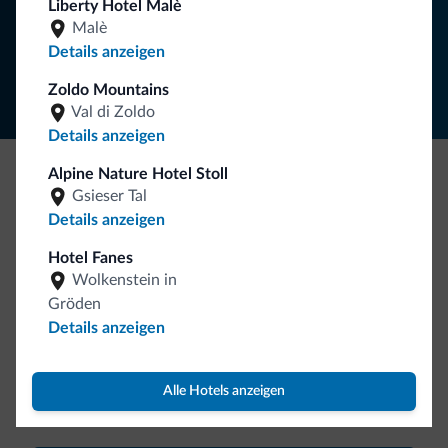
Liberty Hotel Malè
Malè
Folgen Sie Dolomiti.it auf
Details anzeigen
Zoldo Mountains
Val di Zoldo
Details anzeigen
Alpine Nature Hotel Stoll
Seien Sie originell, entdecken Sie die neue
Gsieser Tal
Details anzeigen
Kollektion
Hotel Fanes
So viele von Ihnen haben uns gefragt. Die neue Kollektion
Wolkenstein in
von Dolomiti.it ist da!
Gröden
Details anzeigen
Alle Hotels anzeigen