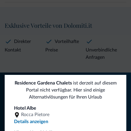
Exklusive Vorteile von Dolomiti.it
Direkter
Vorteilhafte
Kontakt
Preise
Unverbindliche
Anfragen
Tipps aus den Dolomiten
Residence Gardena Chalets
ist derzeit auf diesem
Portal nicht verfügbar. Hier sind einige
Sie erhalten Informationen, exklusive Angebote und
Alternativlösungen für Ihren Urlaub
Neuigkeiten für Ihren Urlaub in den Dolomiten.
Hotel Albe
Rocca Pietore
Details anzeigen
NEWSLETTER ABONNIEREN