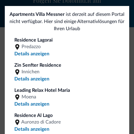
Folgen Sie Dolomiti.it auf
Apartments Villa Messner
ist derzeit auf diesem Portal
nicht verfügbar. Hier sind einige Alternativlösungen für
Ihren Urlaub
Residence Lagorai
Seien Sie originell, entdecken Sie die neue
Predazzo
Kollektion
Details anzeigen
So viele von Ihnen haben uns gefragt. Die neue Kollektion
Zin Senfter Residence
von Dolomiti.it ist da!
Innichen
Details anzeigen
Leading Relax Hotel Maria
Moena
Details anzeigen
Residence Al Lago
Auronzo di Cadore
Zum Shop gehen
Details anzeigen