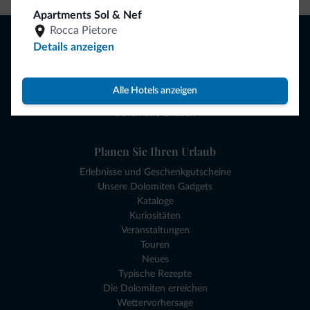
Apartments Sol & Nef
Rocca Pietore
Browsen
Details anzeigen
Hotels und mehr
Lokale Geschäfte
Angebote
Alle Hotels anzeigen
Reiseziele
Sehen und Erleben
Planen Sie Ihren Urlaub
Erlebnisse und Geschenkgutscheine
Unsere Dolomiten Gadgets
Kataloge
Kuriositäten
Veranstaltungen
Touren
Neues
Typische Rezepte
Die Dolomiten erreichen
Wettervorhersage