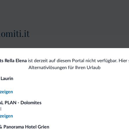
omiti.it
Vorteilhafte Preise
s Rella Elena
ist derzeit auf diesem Portal nicht verfügbar. Hier 
Alternativlösungen für Ihren Urlaub
 Laurin
 auf
nzeigen
L PLAN - Dolomites
l
iten
nzeigen
& Panorama Hotel Grien