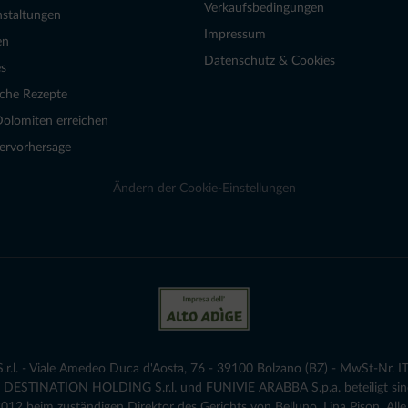
Verkaufsbedingungen
nstaltungen
Impressum
en
Datenschutz & Cookies
s
sche Rezepte
Dolomiten erreichen
ervorhersage
Ändern der Cookie-Einstellungen
.l. - Viale Amedeo Duca d'Aosta, 76 - 39100 Bolzano (BZ) - MwSt-Nr. IT
die DESTINATION HOLDING S.r.l. und FUNIVIE ARABBA S.p.a. beteiligt sind
12 beim zuständigen Direktor des Gerichts von Belluno, Lina Pison. Alle