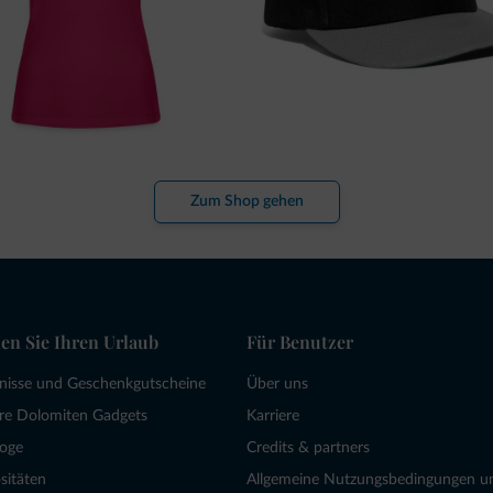
Zum Shop gehen
en Sie Ihren Urlaub
Für Benutzer
bnisse und Geschenkgutscheine
Über uns
re Dolomiten Gadgets
Karriere
loge
Credits & partners
sitäten
Allgemeine Nutzungsbedingungen u