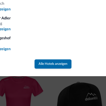
gebote und Neuigkeiten für Ihren Urlaub in den Dolomiten.
ich
nzeigen
NEWSLETTER ABONNIEREN
 Adler
ng
nzeigen
geshof
nzeigen
cken Sie die neue Kollektion
lektion von Dolomiti.it ist da!
Alle Hotels anzeigen