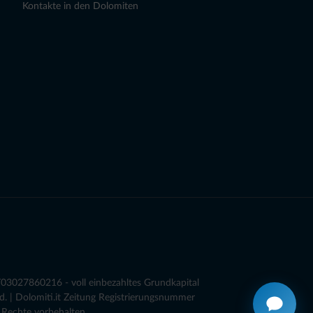
Kontakte in den Dolomiten
03027860216 - voll einbezahltes Grundkapital
. | Dolomiti.it Zeitung Registrierungsnummer
 Rechte vorbehalten.