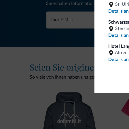
Sie erhalten Informationen, exklusive An
St. Ulr
Details a
Schwarzer
Sterzi
Details a
Hotel Lan
Altrei
Details a
Seien Sie originell, entde
So viele von Ihnen haben uns gefragt. Die neue Kol