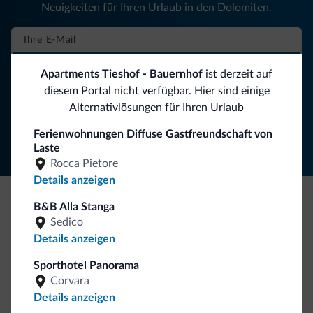
Neuigkeiten für Ihren Urlaub in den Dolomiten.
NEWSLETTER ABONNIEREN
Apartments Tieshof - Bauernhof
ist derzeit auf
diesem Portal nicht verfügbar. Hier sind einige
Alternativlösungen für Ihren Urlaub
Folgen Sie Dolomiti.it auf
Ferienwohnungen Diffuse Gastfreundschaft von
Laste
Rocca Pietore
Details anzeigen
B&B Alla Stanga
Seien Sie originell, entdecken Sie die neue
Sedico
Kollektion
Details anzeigen
So viele von Ihnen haben uns gefragt. Die neue Kollektion
Sporthotel Panorama
von Dolomiti.it ist da!
Corvara
Details anzeigen