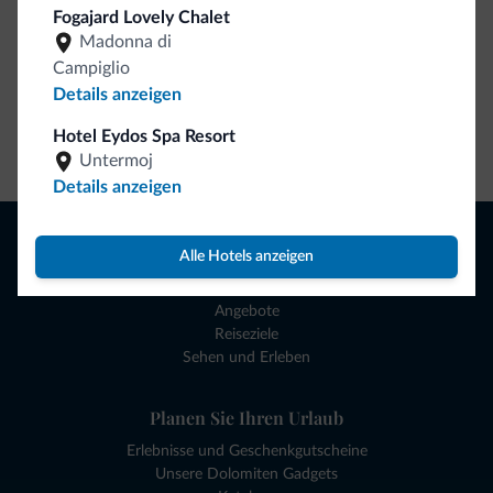
Fogajard Lovely Chalet
Madonna di
Campiglio
Details anzeigen
Hotel Eydos Spa Resort
Zum Shop gehen
Untermoj
Details anzeigen
Browsen
Alle Hotels anzeigen
Hotels und mehr
Lokale Geschäfte
Angebote
Reiseziele
Sehen und Erleben
Planen Sie Ihren Urlaub
Erlebnisse und Geschenkgutscheine
Unsere Dolomiten Gadgets