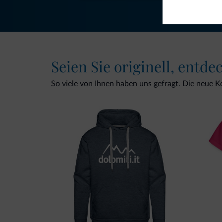
Seien Sie originell, entde
So viele von Ihnen haben uns gefragt. Die neue Kol