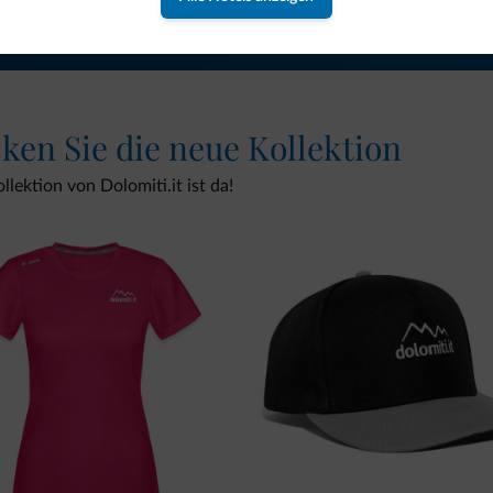
cken Sie die neue Kollektion
lektion von Dolomiti.it ist da!