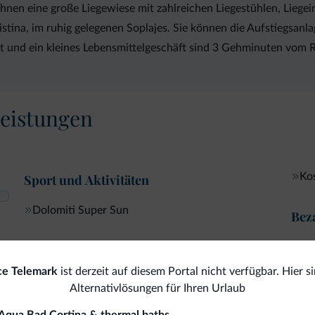
hnen eine große Liegewiese mit zahlreichen Liegestühlen, Liege
istina, im ruhig gelegenen Soplajes. Sie können die Aufstiegsanl
ant und ein kleines Lebensmittelgeschäft sind 3 Gehminuten vom R
eistungen
Ko
Sport und Aktivitäten
Dolomiti Super Sun
Bez
Kre
Internet
ce Telemark
ist derzeit auf diesem Portal nicht verfügbar. Hier si
Alternativlösungen für Ihren Urlaub