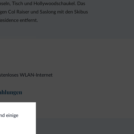
inseln, Tisch und Hollywoodschaukel. Das
agen Col Raiser und Saslong mit den Skibus
esidence entfernt.
stenloses WLAN-Internet
ahlungen
ditkarten
nd einige