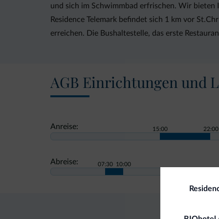
und sich im Schwimmbad erfrischen. Wir bieten I
Residence Telemark befindet sich 1 km vor St.Chr
erreichen. Die Bushaltestelle, das erste Restaur
AGB Einrichtungen und L
Anreise:
15:00
22:00
Abreise:
07:30
10:00
Residen