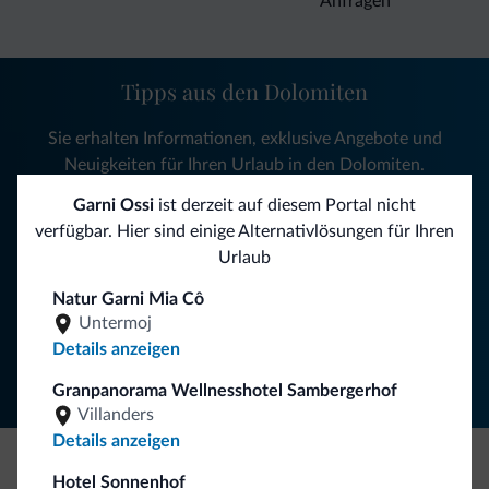
Anfragen
Tipps aus den Dolomiten
Sie erhalten Informationen, exklusive Angebote und
Neuigkeiten für Ihren Urlaub in den Dolomiten.
Garni Ossi
ist derzeit auf diesem Portal nicht
verfügbar. Hier sind einige Alternativlösungen für Ihren
NEWSLETTER ABONNIEREN
Urlaub
Natur Garni Mia Cô
Folgen Sie Dolomiti.it auf
Untermoj
Details anzeigen
Granpanorama Wellnesshotel Sambergerhof
Villanders
Details anzeigen
Hotel Sonnenhof