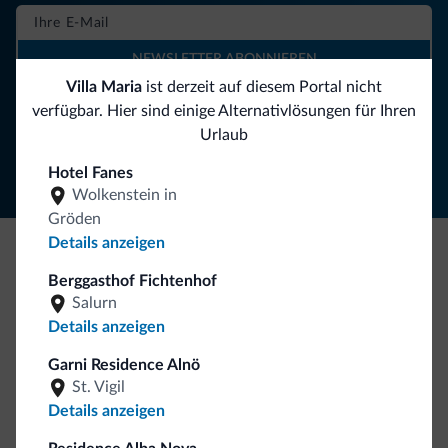
NEWSLETTER ABONNIEREN
Villa Maria
ist derzeit auf diesem Portal nicht
verfügbar. Hier sind einige Alternativlösungen für Ihren
Folgen Sie Dolomiti.it auf
Urlaub
Hotel Fanes
Wolkenstein in
Gröden
Details anzeigen
Seien Sie originell, entdecken Sie die neue
Berggasthof Fichtenhof
Salurn
Kollektion
Details anzeigen
So viele von Ihnen haben uns gefragt. Die neue Kollektion
von Dolomiti.it ist da!
Garni Residence Alnö
St. Vigil
Details anzeigen