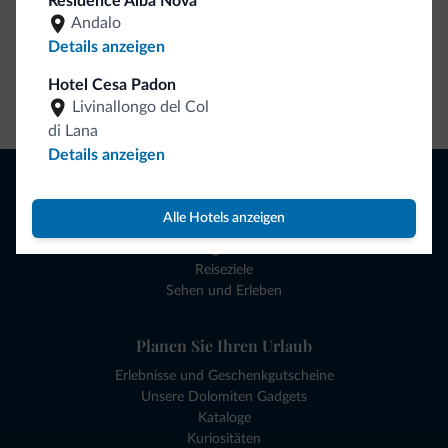
Residence Alba Nova
Andalo
Details anzeigen
Hotel Cesa Padon
Zum Shop gehen
Livinallongo del Col
di Lana
Details anzeigen
Browsen
Hotels und mehr
Alle Hotels anzeigen
Lokale Geschäfte
Angebote
Reiseziele
Sehen und Erleben
Planen Sie Ihren Urlaub
Erlebnisse und Geschenkgutscheine
Unsere Dolomiten Gadgets
Kataloge
Kuriositäten