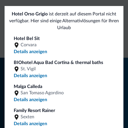
Exklusive Vorteile von Dolomiti.it
Hotel Orso Grigio
ist derzeit auf diesem Portal nicht
verfügbar. Hier sind einige Alternativlösungen für Ihren
Direkter
Vorteilhafte
Urlaub
Kontakt
Preise
Unverbindliche
Hotel Bel Sit
Anfragen
Corvara
Details anzeigen
BIOhotel Aqua Bad Cortina & thermal baths
Tipps aus den Dolomiten
St. Vigil
Details anzeigen
Sie erhalten Informationen, exklusive Angebote und
Neuigkeiten für Ihren Urlaub in den Dolomiten.
Malga Calleda
San Tomaso Agordino
Details anzeigen
NEWSLETTER ABONNIEREN
Family Resort Rainer
Sexten
Details anzeigen