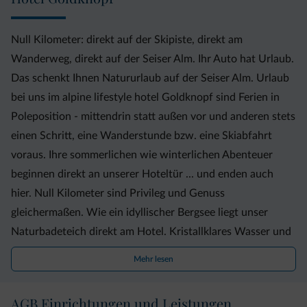
Null Kilometer: direkt auf der Skipiste, direkt am
Wanderweg, direkt auf der Seiser Alm. Ihr Auto hat Urlaub.
Das schenkt Ihnen Natururlaub auf der Seiser Alm. Urlaub
bei uns im alpine lifestyle hotel Goldknopf sind Ferien in
Poleposition - mittendrin statt außen vor und anderen stets
einen Schritt, eine Wanderstunde bzw. eine Skiabfahrt
voraus. Ihre sommerlichen wie winterlichen Abenteuer
beginnen direkt an unserer Hoteltür ... und enden auch
hier. Null Kilometer sind Privileg und Genuss
gleichermaßen. Wie ein idyllischer Bergsee liegt unser
Naturbadeteich direkt am Hotel. Kristallklares Wasser und
360 Grad Bergpanorama versüßen im Sommer das
Mehr lesen
Eintauchen. Noch mehr Schwimmvergnügen lockt das
lichtdurchflutete Infinity-Panorama-Hallenbad mit
AGB Einrichtungen und Leistungen