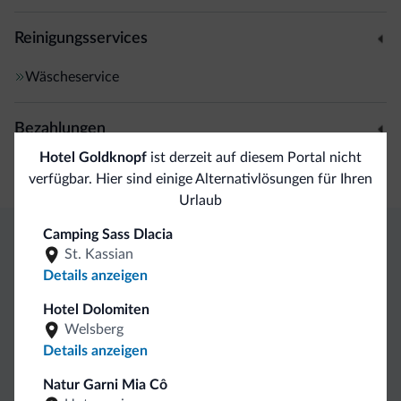
Reinigungsservices
Wäscheservice
Bezahlungen
Hotel Goldknopf
ist derzeit auf diesem Portal nicht
Kreditkarten
verfügbar. Hier sind einige Alternativlösungen für Ihren
Urlaub
Camping Sass Dlacia
St. Kassian
Exklusive Vorteile von Dolomiti.it
Details anzeigen
Hotel Dolomiten
Direkter
Vorteilhafte
Welsberg
Kontakt
Preise
Unverbindliche
Details anzeigen
Anfragen
Natur Garni Mia Cô