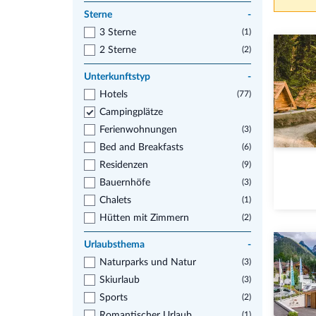
Sterne
-
3 Sterne
(1)
2 Sterne
(2)
Unterkunftstyp
-
Hotels
(77)
Campingplätze
Ferienwohnungen
(3)
Bed and Breakfasts
(6)
Residenzen
(9)
Bauernhöfe
(3)
Chalets
(1)
Hütten mit Zimmern
(2)
Urlaubsthema
-
Naturparks und Natur
(3)
Skiurlaub
(3)
Sports
(2)
Romantischer Urlaub
(1)