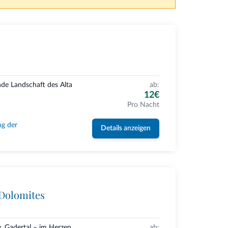
nde Landschaft des Alta
ab:
12€
Pro Nacht
ng der
Details anzeigen
Dolomites
g, Gadertal – im Herzen
ab: