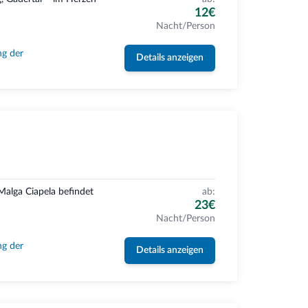
12€
Nacht/Person
ng der
Details anzeigen
alga Ciapela befindet
ab:
23€
Nacht/Person
ng der
Details anzeigen