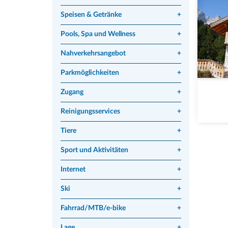
Speisen & Getränke
+
Pools, Spa und Wellness
+
Nahverkehrsangebot
+
Parkmöglichkeiten
+
Zugang
+
Reinigungsservices
+
Tiere
+
Sport und Aktivitäten
+
Internet
+
Ski
+
Fahrrad/MTB/e-bike
+
Lage
+