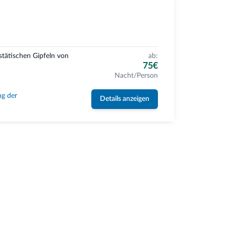
stätischen Gipfeln von
ab:
75€
Nacht/Person
ng der
Details anzeigen