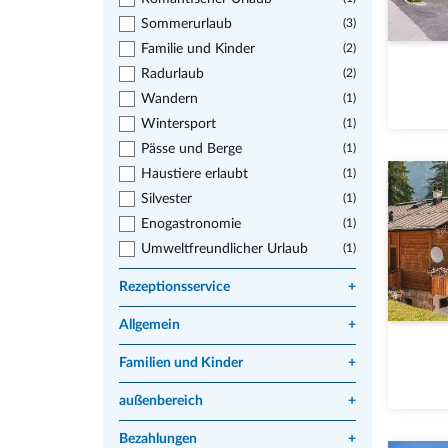
Sommerurlaub
(3)
Familie und Kinder
(2)
Radurlaub
(2)
Wandern
(1)
Wintersport
(1)
Pässe und Berge
(1)
Haustiere erlaubt
(1)
Silvester
(1)
Enogastronomie
(1)
Umweltfreundlicher Urlaub
(1)
Rezeptionsservice
+
Allgemein
+
Familien und Kinder
+
außenbereich
+
Bezahlungen
+