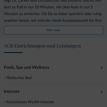
liegt ca. 1,8 km vom Ortszentrum Seis entfernt und ist von
dort zu Fuß in nur 10 Minuten, mit dem Auto in nur 5
Minuten zu erreichen. Ob Sie es lieber sportlich oder ruhig
angehen lassen, wir sind der ideale Ausgangspunkt für Ihre
Unternehmungen in die einzigartige Natur des
Mehr lesen
Schlerngebietes. Sonne, Berge und ein vielfältiges
Freizeitangebot lassen keine Wünsche offen.
AGB Einrichtungen und Leistungen
Pools, Spa und Wellness
Türkisches Bad
Internet
Kostenloses WLAN-Internet