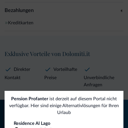
Bezahlungen
Kreditkarten
Exklusive Vorteile von Dolomiti.it
Direkter
Vorteilhafte
Kontakt
Preise
Unverbindliche
Anfragen
Pension Profanter
ist derzeit auf diesem Portal nicht
verfügbar. Hier sind einige Alternativlösungen für Ihren
Tipps aus den Dolomiten
Urlaub
Sie erhalten Informationen, exklusive Angebote und
Residence Al Lago
Neuigkeiten für Ihren Urlaub in den Dolomiten.