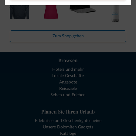
Zum Shop gehen
Browsen
Hotels und mehr
Lokale Geschäfte
Angebote
Reiseziele
Sehen und Erleben
Planen Sie Ihren Urlaub
Erlebnisse und Geschenkgutscheine
Unsere Dolomiten Gadgets
Kataloge