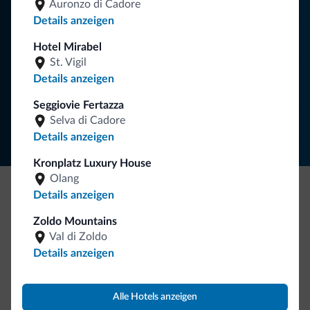
Auronzo di Cadore
Details anzeigen
Hotel Mirabel
NEWSLETTER ABONNIEREN
St. Vigil
Details anzeigen
Folgen Sie Dolomiti.it auf
Seggiovie Fertazza
Selva di Cadore
Details anzeigen
Kronplatz Luxury House
Olang
Details anzeigen
Seien Sie originell, entdecken Sie die neue
Zoldo Mountains
Kollektion
Val di Zoldo
So viele von Ihnen haben uns gefragt. Die neue Kollektion
Details anzeigen
von Dolomiti.it ist da!
Alle Hotels anzeigen