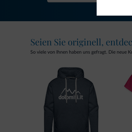
Seien Sie originell, entde
So viele von Ihnen haben uns gefragt. Die neue Kol