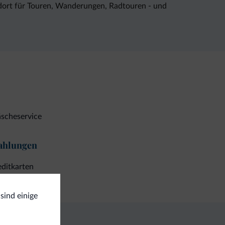
tandort für Touren, Wanderungen, Radtouren - und
scheservice
ahlungen
ditkarten
sind einige