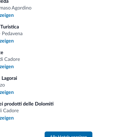
leda
omiti.it
maso Agordino
nzeigen
Vorteilhafte Preise
Turistica
 - Pedavena
nzeigen
te
di Cadore
 auf
nzeigen
 Lagorai
zo
nzeigen
iten
i prodotti delle Dolomiti
di Cadore
gebote und Neuigkeiten für Ihren Urlaub in den Dolomiten.
nzeigen
NEWSLETTER ABONNIEREN