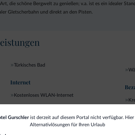
 Art, die schöne Bergwelt zu genießen; v.a. ist es ein idealer S
ler Gletscherbahn und direkt an den Pisten.
eistungen
Türkisches Bad
Wä
Internet
Bez
Kostenloses WLAN-Internet
Kre
Reinigungsservices
tel Gurschler
ist derzeit auf diesem Portal nicht verfügbar. Hier 
Alternativlösungen für Ihren Urlaub