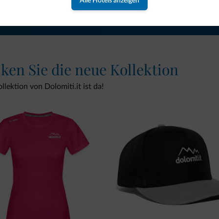
Alle Hotels anzeigen
cken Sie die neue Kollektion
lektion von Dolomiti.it ist da!