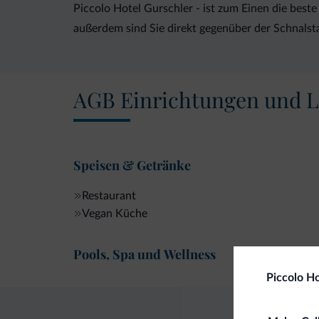
Piccolo Hotel Gurschler - ist zum Einen die beste
außerdem sind Sie direkt gegenüber der Schnalsta
AGB Einrichtungen und L
Speisen & Getränke
Restaurant
Vegan Küche
Pools, Spa und Wellness
Piccolo Ho