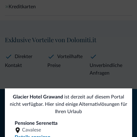
Kreditkarten
Exklusive Vorteile von Dolomiti.it
Direkter
Vorteilhafte
Kontakt
Preise
Unverbindliche
Anfragen
Tipps aus den Dolomiten
Glacier Hotel Grawand
ist derzeit auf diesem Portal
nicht verfügbar. Hier sind einige Alternativlösungen für
Sie erhalten Informationen, exklusive Angebote und
Ihren Urlaub
Neuigkeiten für Ihren Urlaub in den Dolomiten.
Pensione Serenetta
Cavalese