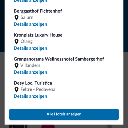
Details anzeigen
NEWSLETTER ABONNIEREN
Berggasthof Fichtenhof
Salurn
Details anzeigen
Folgen Sie Dolomiti.it auf
Kronplatz Luxury House
Olang
Details anzeigen
Granpanorama Wellnesshotel Sambergerhof
Villanders
Seien Sie originell, entdecken Sie die neue
Details anzeigen
Kollektion
Desy Loc. Turistica
So viele von Ihnen haben uns gefragt. Die neue Kollektion
Feltre - Pedavena
von Dolomiti.it ist da!
Details anzeigen
Alle Hotels anzeigen