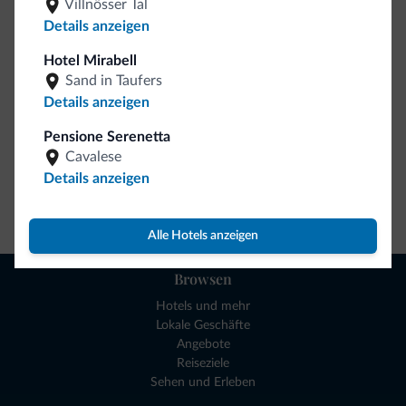
Villnösser Tal
So viele von Ihnen haben uns gefragt. Die neue Kollektion
Details anzeigen
von Dolomiti.it ist da!
Hotel Mirabell
Sand in Taufers
Details anzeigen
Pensione Serenetta
Cavalese
Details anzeigen
Zum Shop gehen
Alle Hotels anzeigen
Browsen
Hotels und mehr
Lokale Geschäfte
Angebote
Reiseziele
Sehen und Erleben