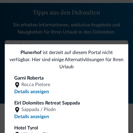
Tipps aus den Dolomiten
Sie erhalten Informationen, exklusive Angebote und
Neuigkeiten für Ihren Urlaub in den Dolomiten.
Plunerhof
ist derzeit auf diesem Portal nicht
NEWSLETTER ABONNIEREN
verfügbar. Hier sind einige Alternativlösungen für Ihren
Urlaub
Folgen Sie Dolomiti.it auf
Garni Roberta
Rocca Pietore
Details anzeigen
Eirl Dolomites Retreat Sappada
Sappada / Plodn
Details anzeigen
Seien Sie originell, entdecken Sie die neue
Hotel Tyrol
Kollektion