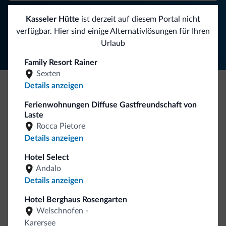
Kasseler Hütte
ist derzeit auf diesem Portal nicht
Folgen Sie Dolomiti.it auf
verfügbar. Hier sind einige Alternativlösungen für Ihren
Urlaub
Family Resort Rainer
Sexten
Details anzeigen
Seien Sie originell, entdecken Sie die neue
Ferienwohnungen Diffuse Gastfreundschaft von
Kollektion
Laste
Rocca Pietore
So viele von Ihnen haben uns gefragt. Die neue Kollektion
Details anzeigen
von Dolomiti.it ist da!
Hotel Select
Andalo
Details anzeigen
Hotel Berghaus Rosengarten
Welschnofen -
Karersee