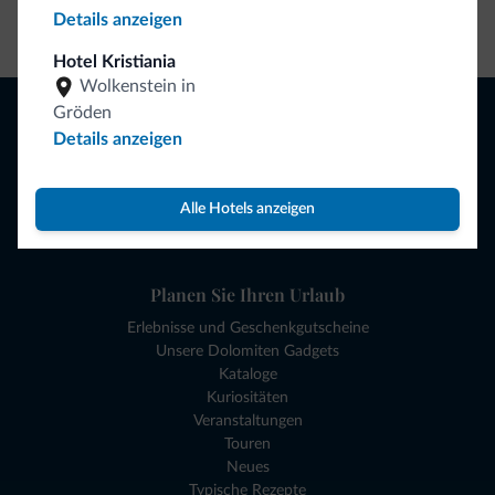
Details anzeigen
Zum Shop gehen
Hotel Kristiania
Wolkenstein in
Browsen
Gröden
Details anzeigen
Hotels und mehr
Lokale Geschäfte
Angebote
Alle Hotels anzeigen
Reiseziele
Sehen und Erleben
Planen Sie Ihren Urlaub
Erlebnisse und Geschenkgutscheine
Unsere Dolomiten Gadgets
Kataloge
Kuriositäten
Veranstaltungen
Touren
Neues
Typische Rezepte