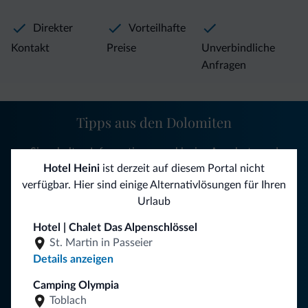
Direkter
Vorteilhafte
Kontakt
Preise
Unverbindliche
Anfragen
Tipps aus den Dolomiten
Sie erhalten Informationen, exklusive Angebote und
Neuigkeiten für Ihren Urlaub in den Dolomiten.
Hotel Heini
ist derzeit auf diesem Portal nicht
verfügbar. Hier sind einige Alternativlösungen für Ihren
Urlaub
NEWSLETTER ABONNIEREN
Hotel | Chalet Das Alpenschlössel
St. Martin in Passeier
Details anzeigen
Folgen Sie Dolomiti.it auf
Camping Olympia
Toblach