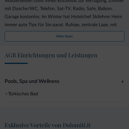
Wasserbetten steht Ihnen kostenlos zur Verfügung. Zimmer
mit Dusche/WC, Telefon, Sat-TV, Radio, Safe, Balkon.
Garage kostenlos. Im Winter hat Hotelchef Skilehrer Heini
immer gute Tips für Sie parat. Ruhige, zentrale Lage, mit
wunderschönem Blick auf die Burg Taufers. Genießen Sie
Mehr lesen
Land und Leute und einen Aufenthalt bei uns, Sie haben es
sich verdient.
AGB Einrichtungen und Leistungen
Familie Röck
Pools, Spa und Wellness
Türkisches Bad
Exklusive Vorteile von Dolomiti.it